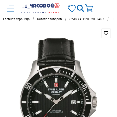
/
/
/
Главная страница
Каталог товаров
SWISS ALPINE MILITARY
Час