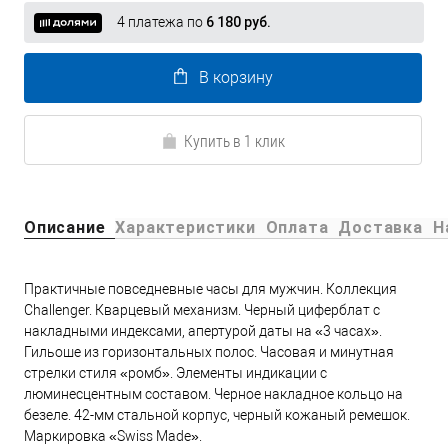
4 платежа по
6 180 руб.
В корзину
Купить в 1 клик
Описание
Характеристики
Оплата
Доставка
Н
Практичные повседневные часы для мужчин. Коллекция
Challenger. Кварцевый механизм. Черный циферблат с
накладными индексами, апертурой даты на «3 часах».
Гильоше из горизонтальных полос. Часовая и минутная
стрелки стиля «ромб». Элементы индикации с
люминесцентным составом. Черное накладное кольцо на
безеле. 42-мм стальной корпус, черный кожаный ремешок.
Маркировка «Swiss Made».