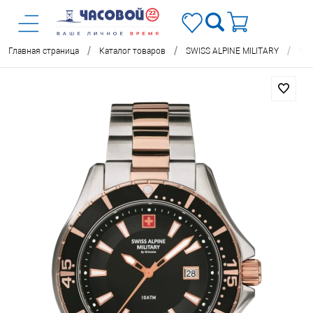
/
/
/
Главная страница
Каталог товаров
SWISS ALPINE MILITARY
Час