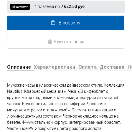
4 платежа по
7 622.50 руб.
В корзину
Купить в 1 клик
Описание
Характеристики
Оплата
Доставка
Н
Мужские часы в классическом дайверском стиле. Коллекция
Nautilus. Кварцевый механизм. Черный циферблат с
крупными накладными индексами, апертурой даты на «3
часах». Круговое гильоше на периферии. Часовая и
минутная стрелки стиля «ромб». Элементы индикации с
люминесцентным составом. Черное накладное кольцо на
безеле. 44-мм стальной корпус, интегрированный браслет.
Частичное PVD-покрытие цвета розового золота.