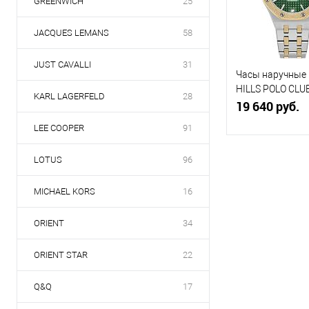
В избранное
GREENWICH
25
н
JACQUES LEMANS
58
JUST CAVALLI
31
Часы наручные
HILLS POLO CLU
KARL LAGERFELD
28
BP3631X.270
19 640 руб.
LEE COOPER
91
LOTUS
96
В кор
MICHAEL KORS
16
Купить в 1
клик
с
ORIENT
34
В избранное
н
ORIENT STAR
22
Q&Q
17