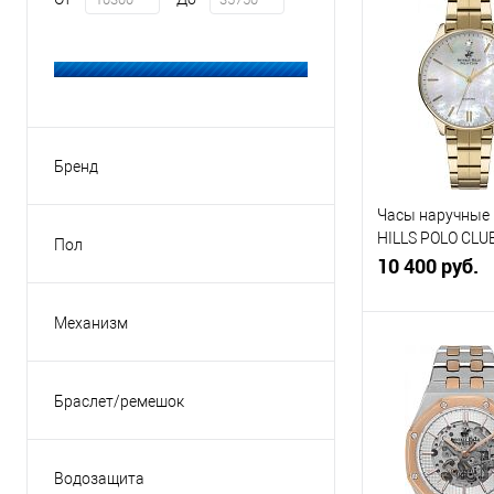
Бренд
BEVERLY HILLS POLO CLUB
(77)
Часы наручные
HILLS POLO CLU
Пол
BP3230X.120
10 400 руб.
женские
(51)
мужской
(26)
Механизм
кварцевые
(76)
В кор
механические
(1)
Браслет/ремешок
Купить в 1
каучуковый
(1)
клик
с
керамический
(3)
В избранное
Водозащита