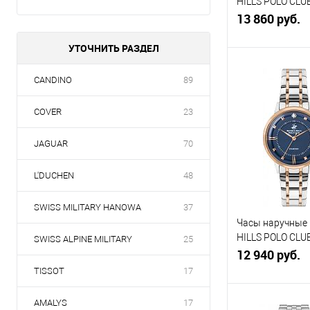
HILLS POLO CLU
сталь с покрытием
(18)
BP3172C.220
13 860 руб.
сталь с частичным покрытием
(13)
УТОЧНИТЬ РАЗДЕЛ
В кор
CANDINO
89
Купить в 1
COVER
23
клик
с
JAGUAR
70
В избранное
н
L'DUCHEN
48
SWISS MILITARY HANOWA
37
Часы наручные
HILLS POLO CLU
SWISS ALPINE MILITARY
25
BP3388C.590
12 940 руб.
TISSOT
17
AMALYS
17