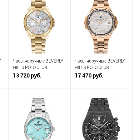
Y
Часы наручные BEVERLY
Часы наручные BEVERLY
HILLS POLO CLUB
HILLS POLO CLUB
BP3313X.120
13 720 руб.
BP3320X.430
17 470 руб.
В корзину
В корзину
Купить в 1
К
Купить в 1
К
клик
сравнению
клик
сравнению
В избранное
В
В избранное
В