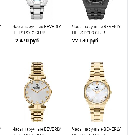
наличии
наличии
Y
Часы наручные BEVERLY
Часы наручные BEVERLY
HILLS POLO CLUB
HILLS POLO CLUB
BP3597X.300
12 470 руб.
BP3051X.650
22 180 руб.
В корзину
В корзину
Купить в 1
К
Купить в 1
К
клик
сравнению
клик
сравнению
В избранное
В
В избранное
В
наличии
наличии
Y
Часы наручные BEVERLY
Часы наручные BEVERLY