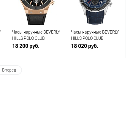
В избранное
В
В избранное
В
наличии
наличии
Y
Часы наручные BEVERLY
Часы наручные BEVERLY
HILLS POLO CLUB
HILLS POLO CLUB
BP3690X.451
18 200 руб.
BP3723X.399
18 020 руб.
В корзину
В корзину
Вперед
Купить в 1
К
Купить в 1
К
клик
сравнению
клик
сравнению
В избранное
В
В избранное
В
наличии
наличии