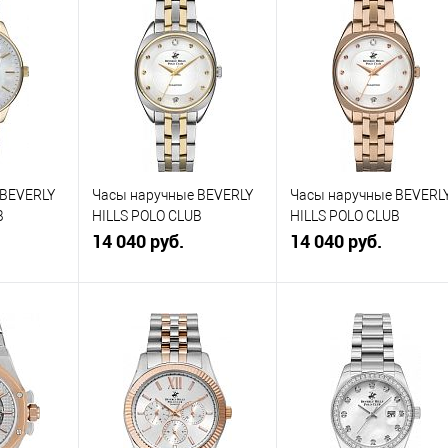
 BEVERLY
Часы наручные BEVERLY
Часы наручные BEVERL
B
HILLS POLO CLUB
HILLS POLO CLUB
BP3270X.220
14 040 руб.
BP3270X.420
14 040 руб.
зину
В корзину
В корзину
К
Купить в 1
К
Купить в 1
К
равнению
клик
сравнению
клик
сравнению
В
В избранное
В
В избранное
В