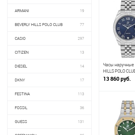
В кор
ARMANI
19
Купить в 1
клик
с
BEVERLY HILLS POLO CLUB
77
В избранное
CASIO
297
н
CITIZEN
13
Часы наручные
DIESEL
14
HILLS POLO CLU
BP3582C.390
13 860 руб.
DKNY
17
FESTINA
113
В кор
FOSSIL
36
Купить в 1
GUESS
131
клик
с