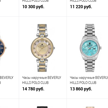
B
HILLS POLO CLUB
HILLS POLO CLUB
BP3243X.399
10 300 руб.
BP3243X.451
11 220 руб.
зину
В корзину
В корзину
К
Купить в 1
К
Купить в 1
К
равнению
клик
сравнению
клик
сравнению
В
В избранное
В
В избранное
В
аличии
наличии
наличии
 BEVERLY
Часы наручные BEVERLY
Часы наручные BEVERL
B
HILLS POLO CLUB
HILLS POLO CLUB
BP3585X.220
14 780 руб.
BP3596C.300
13 860 руб.