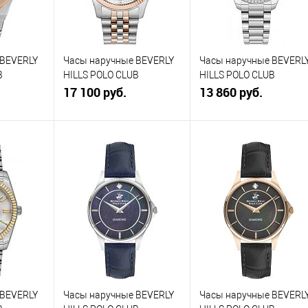
аличии
наличии
наличии
 BEVERLY
Часы наручные BEVERLY
Часы наручные BEVERL
B
HILLS POLO CLUB
HILLS POLO CLUB
BP3082C.530
17 100 руб.
BP3596C.330
13 860 руб.
зину
В корзину
В корзину
К
Купить в 1
К
Купить в 1
К
равнению
клик
сравнению
клик
сравнению
В
В избранное
В
В избранное
В
аличии
наличии
наличии
 BEVERLY
Часы наручные BEVERLY
Часы наручные BEVERL