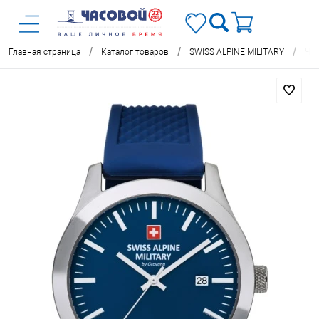
/
/
/
Главная страница
Каталог товаров
SWISS ALPINE MILITARY
Час