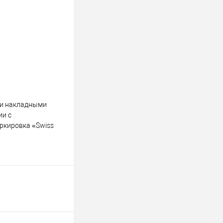
ми накладными
ии с
ркировка «Swiss