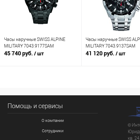
Часы наручные SWISS ALPINE
Часы наручные SWISS ALP
MILITARY 7043.9177SAM
MILITARY 7043.9137SAM
45 740 руб.
41 120 руб.
/ шт
/ шт
В корзину
В корзину
Купить в 1 клик
К сравнению
Купить в 1 клик
К с
Помощь и сервисы
В избранное
В наличии
В избранное
В н
О компании
© Инт
Сотрудники
Юриди
кв. 24