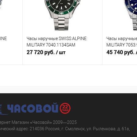
INE
Часы наручные SWISS ALPINE
Часы наручные
MILITARY 7040.1134SAM
MILITARY 7053
27 720 руб.
45 740 руб.
/ шт
В корзину
равнению
Купить в 1 клик
К сравнению
Купить в 1 к
аличии
В избранное
В наличии
В избранное
ернет Магазин «Часовой» 2009—2025
ческий адрес: 214036 Россия, г. Смоленск, ул. Рыленкова, д. 61а,
.