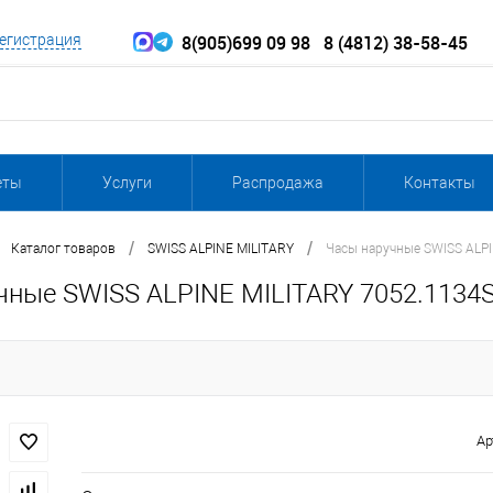
8(905)699 09 98
8 (4812) 38-58-45
егистрация
еты
Услуги
Распродажа
Контакты
/
/
Каталог товаров
SWISS ALPINE MILITARY
Часы наручные SWISS ALP
чные SWISS ALPINE MILITARY 7052.113
Ар