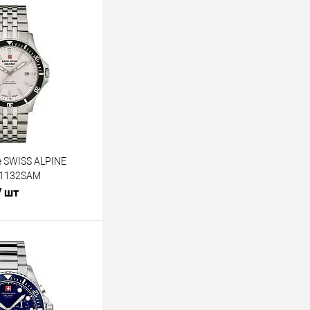
 SWISS ALPINE
.1132SAM
/ шт
В корзину
лик
К сравнению
В наличии