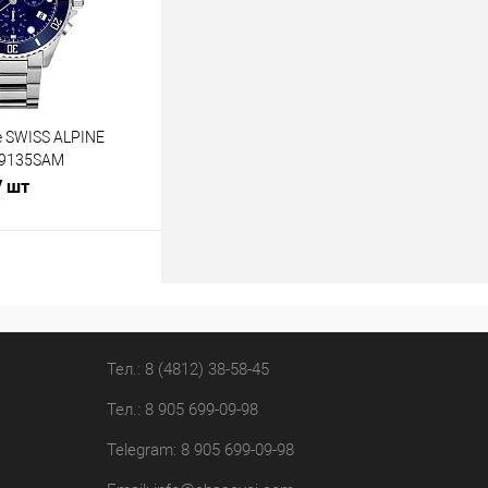
 SWISS ALPINE
.9135SAM
/ шт
В корзину
лик
К сравнению
В наличии
Тел.: 8 (4812) 38-58-45
Тел.: 8 905 699-09-98
Telegram: 8 905 699-09-98