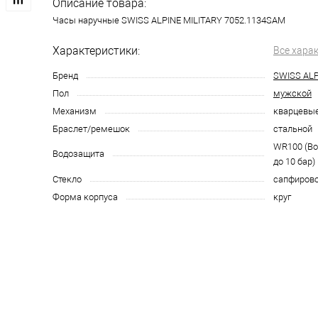
Описание товара:
Часы наручные SWISS ALPINE MILITARY 7052.1134SAM
Характеристики:
Все хара
Бренд
SWISS ALP
Пол
мужской
Механизм
кварцевы
Браслет/ремешок
стальной
WR100 (В
Водозащита
до 10 бар)
Стекло
сапфиров
Форма корпуса
круг