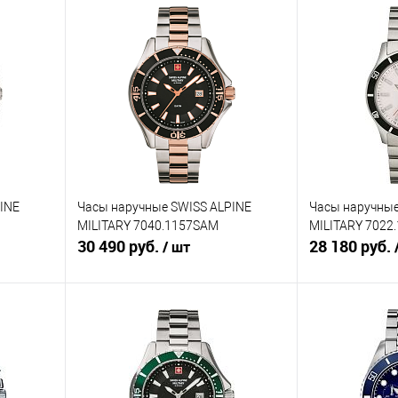
INE
Часы наручные SWISS ALPINE
Часы наручные
MILITARY 7040.1157SAM
MILITARY 7022
30 490 руб.
28 180 руб.
/ шт
В корзину
равнению
Купить в 1 клик
К сравнению
Купить в 1 к
аличии
В избранное
В наличии
В избранное