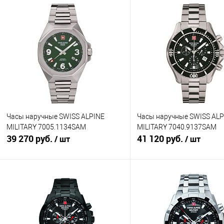
Часы наручные SWISS ALPINE
Часы наручные SWISS ALP
MILITARY 7005.1134SAM
MILITARY 7040.9137SAM
39 270 руб.
41 120 руб.
/ шт
/ шт
В корзину
В корзину
Купить в 1 клик
К сравнению
Купить в 1 клик
К с
В избранное
В наличии
В избранное
В н