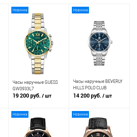
Новинка
Новинка
Часы наручные BEVERLY
Часы наручные GUESS
HILLS POLO CLUB
GW0933L7
19 200 руб.
BP3913X.390
14 200 руб.
/ шт
/ шт
Новинка
Новинка
В корзину
В корзину
Купить в 1
К
Купить в 1
К