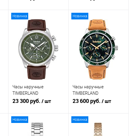
Новинка
Новинка
Зарезервировать
В корзину
Купить в 1
К
Купить в 1
К
клик
сравнению
клик
сравнению
В избранное
В избранное
В
Недоступно
наличии
Часы наручные
Часы наручные
TIMBERLAND
TIMBERLAND
TDWGF0082802
23 300 руб.
TDWGF0074901M
23 600 руб.
/ шт
/ шт
Новинка
Новинка
Зарезервировать
В корзину