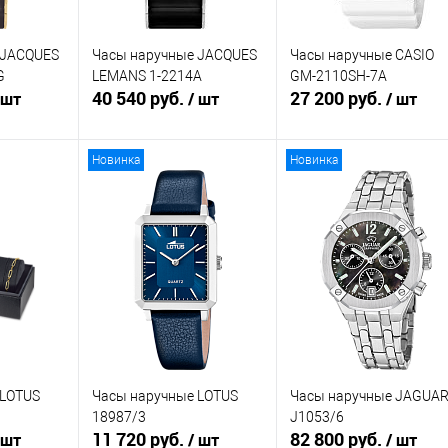
 JACQUES
Часы наручные JACQUES
Часы наручные CASIO
G
LEMANS 1-2214A
GM-2110SH-7A
40 540 руб.
27 200 руб.
 шт
/ шт
/ шт
Новинка
Новинка
зину
В корзину
В корзину
К
Купить в 1
К
Купить в 1
К
равнению
клик
сравнению
клик
сравнению
В
В избранное
В
В избранное
В
аличии
наличии
наличии
 LOTUS
Часы наручные LOTUS
Часы наручные JAGUA
18987/3
J1053/6
11 720 руб.
82 800 руб.
 шт
/ шт
/ шт