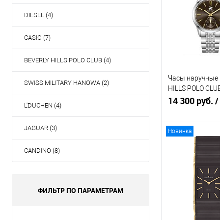
клик
с
DIESEL (4)
В избранное
н
CASIO (7)
BEVERLY HILLS POLO CLUB (4)
Часы наручные
SWISS MILITARY HANOWA (2)
HILLS POLO CLU
BP3913X.340
14 300 руб.
/
L'DUCHEN (4)
JAGUAR (3)
Новинка
Зарезерв
CANDINO (8)
Купить в 1
клик
с
ФИЛЬТР ПО ПАРАМЕТРАМ
В избранное
Н