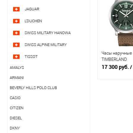
Купить в 1
JAGUAR
клик
с
L'DUCHEN
В избранное
Н
SWISS MILITARY HANOWA
SWISS ALPINE MILITARY
Часы наручные
TISSOT
TIMBERLAND
TDWGB0055901
17 300 руб.
/
AMALYS
ARMANI
BEVERLY HILLS POLO CLUB
В кор
CASIO
Купить в 1
CITIZEN
клик
с
DIESEL
В избранное
DKNY
н