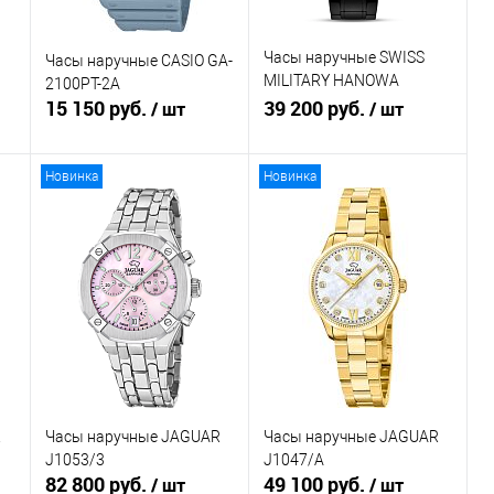
Часы наручные SWISS
Часы наручные CASIO GA-
MILITARY HANOWA
2100PT-2A
15 150 руб.
SMWGH0004130
39 200 руб.
/ шт
/ шт
Новинка
Новинка
В корзину
Зарезервировать
Купить в 1
К
Купить в 1
К
клик
сравнению
клик
сравнению
В избранное
В
В избранное
наличии
Недоступно
R
Часы наручные JAGUAR
Часы наручные JAGUAR
J1053/3
J1047/A
82 800 руб.
49 100 руб.
/ шт
/ шт