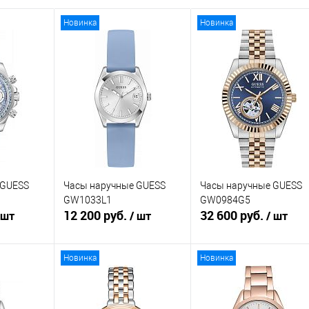
Новинка
Новинка
 GUESS
Часы наручные GUESS
Часы наручные GUESS
GW1033L1
GW0984G5
12 200 руб.
32 600 руб.
 шт
/ шт
/ шт
Новинка
Новинка
зину
В корзину
В корзину
К
Купить в 1
К
Купить в 1
К