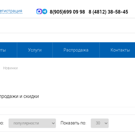
8(905)699 09 98
8 (4812) 38-58-45
егистрация
еты
Услуги
Распродажа
Контакты
Новинки
продажи и скидки
о:
Показать по: