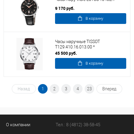
9 170 руб.
В корзину
Часы наручные TISSOT
T129.410.16.013.00 *
45 500 руб.
В корзину
Назад
1
2
3
4
23
Вперед
О компании
Тел.: 8 (4812) 38-58-45