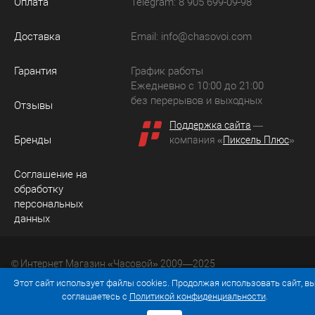
Оплата
Telegram: 8 905 699-09-98
Доставка
Email:
info@chasovoi.com
Гарантия
График работы
Ежедневно с 10:00 до 21:00
без перерывов и выходных
Отзывы
Поддержка сайта
—
Бренды
компания «
Пиксель Плюс
»
Соглашение на
обработку
персональных
данных
© Интернет Магазин «Часовой» 2009—2025
Юридический адрес: 214036 Россия, г. Смоленск, ул.
Этот сайт использует файлы cookies. Продолжая использовать сайт, в
Рыленкова, д. 61а, кв. 24.
соглашаетесь с
Политикой конфиденциальности
.