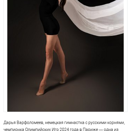
Дарья Варфоломеев, немецкая гимнастка с русскими корнями,
чемпионка Олимпийских Игр 2024 года в Париже — одна из