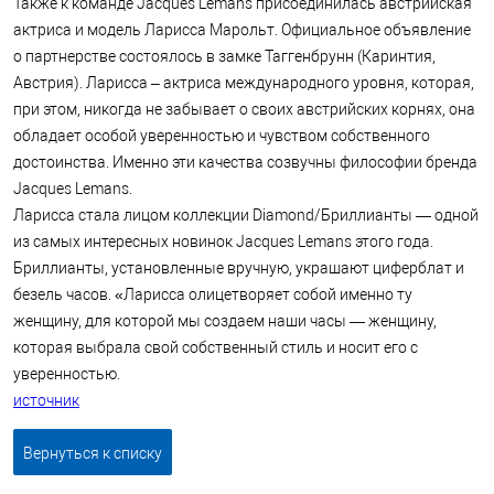
Также к команде Jacques Lemans присоединилась австрийская
актриса и модель Ларисса Марольт. Официальное объявление
о партнерстве состоялось в замке Таггенбрунн (Каринтия,
Австрия). Ларисса – актриса международного уровня, которая,
при этом, никогда не забывает о своих австрийских корнях, она
обладает особой уверенностью и чувством собственного
достоинства. Именно эти качества созвучны философии бренда
Jacques Lemans.
Ларисса стала лицом коллекции Diamond/Бриллианты — одной
из самых интересных новинок Jacques Lemans этого года.
Бриллианты, установленные вручную, украшают циферблат и
безель часов. «Ларисса олицетворяет собой именно ту
женщину, для которой мы создаем наши часы — женщину,
которая выбрала свой собственный стиль и носит его с
уверенностью.
источник
Вернуться к списку