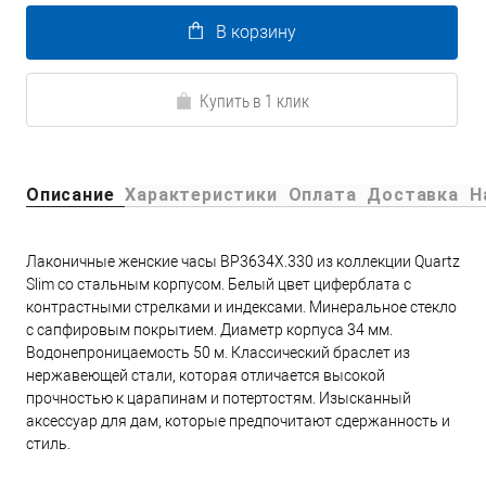
В корзину
Купить в 1 клик
Описание
Характеристики
Оплата
Доставка
Н
Лаконичные женские часы BP3634X.330 из коллекции Quartz
Slim со стальным корпусом. Белый цвет циферблата с
контрастными стрелками и индексами. Минеральное стекло
с сапфировым покрытием. Диаметр корпуса 34 мм.
Водонепроницаемость 50 м. Классический браслет из
нержавеющей стали, которая отличается высокой
прочностью к царапинам и потертостям. Изысканный
аксессуар для дам, которые предпочитают сдержанность и
стиль.