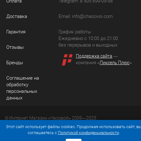
Оплата
Telegram: 8 905 699-09-98
Доставка
Email:
info@chasovoi.com
Гарантия
График работы
Ежедневно с 10:00 до 21:00
без перерывов и выходных
Отзывы
Поддержка сайта
—
Бренды
компания «
Пиксель Плюс
»
Соглашение на
обработку
персональных
данных
© Интернет Магазин «Часовой» 2009—2025
Юридический адрес: 214036 Россия, г. Смоленск, ул.
Этот сайт использует файлы cookies. Продолжая использовать сайт, в
Рыленкова, д. 61а, кв. 24.
соглашаетесь с
Политикой конфиденциальности
.