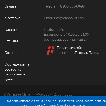
Оплата
Telegram: 8 905 699-09-98
Доставка
Email:
info@chasovoi.com
Гарантия
График работы
Ежедневно с 10:00 до 21:00
без перерывов и выходных
Отзывы
Поддержка сайта
—
Бренды
компания «
Пиксель Плюс
»
Соглашение на
обработку
персональных
данных
© Интернет Магазин «Часовой» 2009—2025
Юридический адрес: 214036 Россия, г. Смоленск, ул.
Этот сайт использует файлы cookies. Продолжая использовать сайт, в
Рыленкова, д. 61а, кв. 24.
соглашаетесь с
Политикой конфиденциальности
.