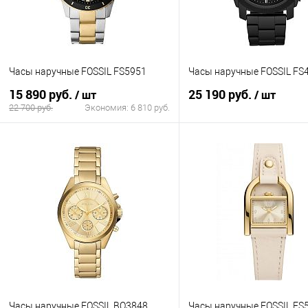
Часы наручные FOSSIL FS5951
Часы наручные FOSSIL FS
15 890 руб.
25 190 руб.
/ шт
/ шт
22 700 руб.
Экономия:
6 810 руб.
В корзину
В корзину
Купить в 1 клик
К сравнению
Купить в 1 клик
К с
В избранное
В наличии
В избранное
В н
Часы наручные FOSSIL BQ3848
Часы наручные FOSSIL ES