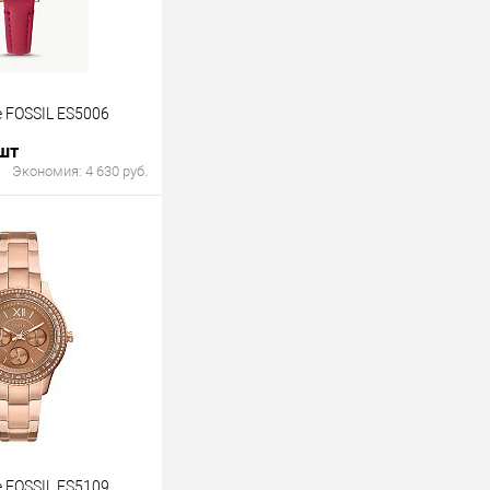
 FOSSIL ES5006
 шт
Экономия:
4 630 руб.
В корзину
лик
К сравнению
В наличии
 FOSSIL ES5109