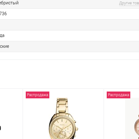
ебристый
Другие то
736
ода
ские
Распродажа
Распродажа