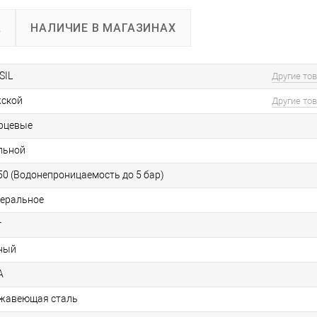
А
НАЛИЧИЕ В МАГАЗИНАХ
SIL
Другие то
ской
Другие то
рцевые
льной
0 (Водонепроницаемость до 5 бар)
еральное
г
ный
А
жавеющая сталь