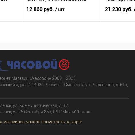
12 860 руб.
21 230 руб.
/ шт
В корзину
равнению
Купить в 1 клик
К сравнению
Купить в 1 к
аличии
В избранное
В наличии
В избранное
ернет Магазин «Часовой» 2009—2025
ческий адрес: 214036 Россия, г. Смоленск, ул. Рыленкова, д. 61а,
.
оленск, ул. Коммунистическая, д. 12
оленск, ул.25 Сентября 35а,ТРЦ "Макси" 1 этаж
а магазинов можете посмотреть на карте