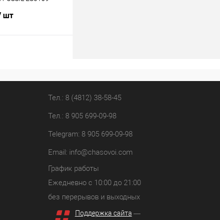
/ шт
В корзину
лик
К сравнению
В наличии
Тел.: 8 (4812) 38-58-45
Тел.: 8 905 699-09-98
Telegram: 8 905 699-09-98
Email:
info@chasovoi.com
График работы
Ежедневно с 10:00 до 21:00
без перерывов и выходных
Поддержка сайта
—