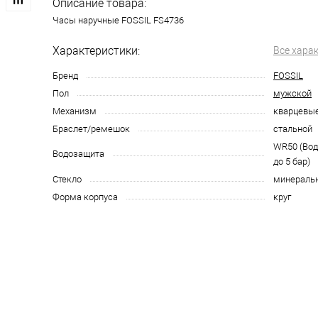
Описание товара:
Часы наручные FOSSIL FS4736
Характеристики:
Все хара
Бренд
FOSSIL
Пол
мужской
Механизм
кварцевы
Браслет/ремешок
стальной
WR50 (Во
Водозащита
до 5 бар)
Стекло
минераль
Форма корпуса
круг