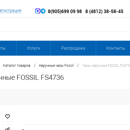
8(905)699 09 98
8 (4812) 38-58-45
егистрация
еты
Услуги
Распродажа
Контакты
/
/
Каталог товаров
Наручные часы Fossil
Часы наручные FOSSIL FS47
чные FOSSIL FS4736