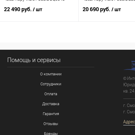
22 490 руб.
20 690 руб.
/ шт
/ шт
В корзину
В корзину
Купить в 1 клик
К сравнению
Купить в 1 клик
К с
Помощь и сервисы
В избранное
В наличии
В избранное
В н
О компании
© Инт
Сотрудники
Юриди
кв. 24
Оплата
Доставка
г. См
г. См
Гарантия
Адрес
Отзывы
Бренды