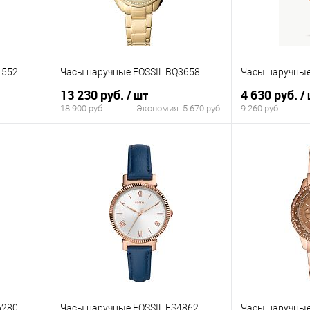
4552
Часы наручные FOSSIL BQ3658
Часы наручные
13 230 руб.
4 630 руб.
/ шт
/
18 900 руб.
Экономия:
5 670 руб.
9 260 руб.
В корзину
равнению
Купить в 1 клик
К сравнению
Купить в 1 к
аличии
В избранное
В наличии
В избранное
5280
Часы наручные FOSSIL ES4862
Часы наручные