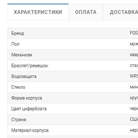
ОПЛАТА
ДОСТАВК
ХАРАКТЕРИСТИКИ
FOS
Бренд
муж
Пол
ква
Механизм
ста
Браслет/ремешок
WR5
Водозащита
мин
Стекло
кру
Форма корпуса
чер
Цвет циферблата
СШ
Страна
нер
Материал корпуса