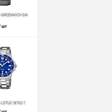
е GREENWICH GW
/ шт
В корзину
лик
К сравнению
В наличии
 LOTUS 18762/1
/ шт