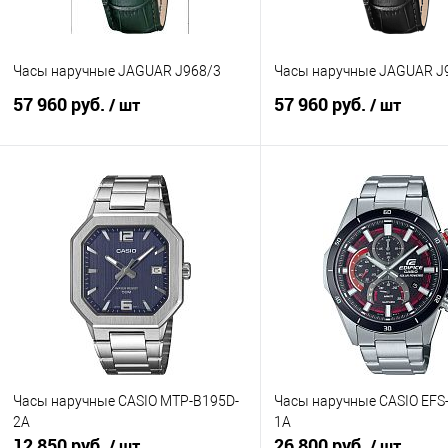
Часы наручные JAGUAR J968/3
Часы наручные JAGUAR J
57 960 руб.
57 960 руб.
/ шт
/ шт
В корзину
В корзину
Купить в 1 клик
К сравнению
Купить в 1 клик
К с
В избранное
В наличии
В избранное
В н
Часы наручные CASIO MTP-B195D-
Часы наручные CASIO EFS
2A
1A
12 850 руб.
26 800 руб.
/ шт
/ шт