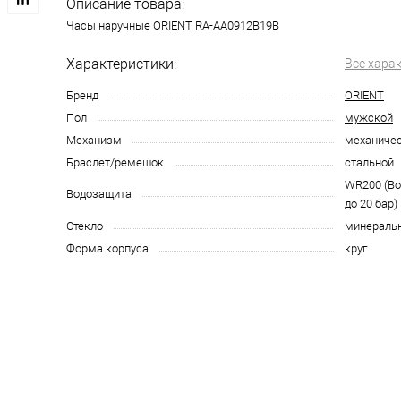
Описание товара:
Часы наручные ORIENT RA-AA0912B19B
Характеристики:
Все хара
Бренд
ORIENT
Пол
мужской
Механизм
механиче
Браслет/ремешок
стальной
WR200 (В
Водозащита
до 20 бар)
Стекло
минераль
Форма корпуса
круг