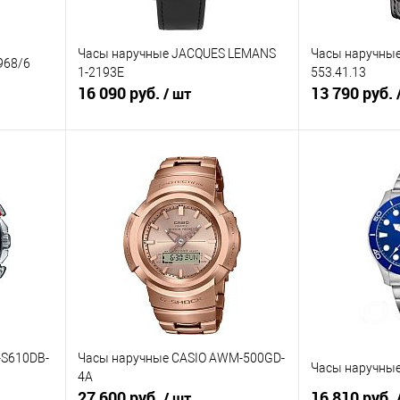
Часы наручные JACQUES LEMANS
Часы наручны
968/6
1-2193E
553.41.13
16 090 руб.
13 790 руб.
/ шт
В корзину
равнению
Купить в 1 клик
К сравнению
Купить в 1 к
аличии
В избранное
В наличии
В избранное
-S610DB-
Часы наручные CASIO AWM-500GD-
Часы наручные
4A
27 600 руб.
16 810 руб.
/ шт