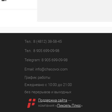
В корзину
лик
К сравнению
В наличии
Тел.: 8 (4812) 38-58-45
Тел.: 8 905 699-09-98
Telegram: 8 905 699-09-98
Email:
info@chasovoi.com
График работы
Ежедневно с 10:00 до 21:00
без перерывов и выходных
Поддержка сайта
—
компания «
Пиксель Плюс
»