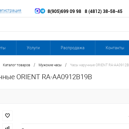
8(905)699 09 98
8 (4812) 38-58-45
егистрация
еты
Услуги
Распродажа
Контакты
/
/
Каталог товаров
Мужские часы
Часы наручные ORIENT RA-AA0912
чные ORIENT RA-AA0912B19B