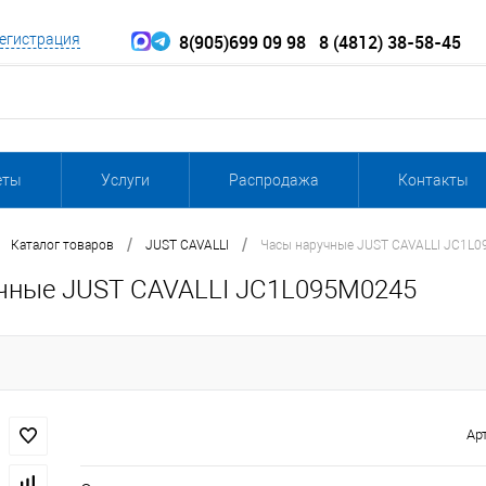
8(905)699 09 98
8 (4812) 38-58-45
егистрация
еты
Услуги
Распродажа
Контакты
/
/
Каталог товаров
JUST CAVALLI
Часы наручные JUST CAVALLI JC1L
чные JUST CAVALLI JC1L095M0245
Ар