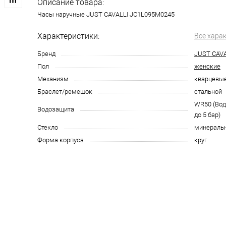
Описание товара:
Часы наручные JUST CAVALLI JC1L095M0245
Характеристики:
Все хара
Бренд
JUST CAVA
Пол
женские
Механизм
кварцевы
Браслет/ремешок
стальной
WR50 (Во
Водозащита
до 5 бар)
Стекло
минераль
Форма корпуса
круг