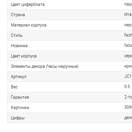
пер
Цвет циферблата
Ита
Страна
нер
Материал корпуса
fas
Стиль
fals
Новинка
сер
Цвет корпуса
кри
Элементы декора (Часы наручные)
JC1
Артикул
0.5
Вес
2 г
Гарантия
309
Картинки
дел
Цифры