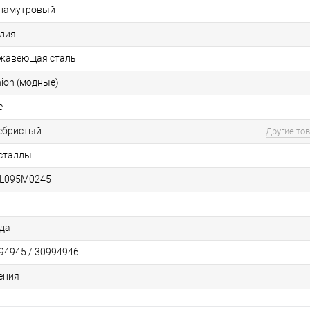
ламутровый
лия
жавеющая сталь
hion (модные)
e
ебристый
Другие то
сталлы
L095M0245
ода
94945 / 30994946
ения