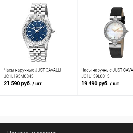
В корзину
В корзину
Купить в 1 клик
К сравнению
Купить в 1 клик
К с
В избранное
В наличии
В избранное
В н
Часы наручные JUST CAVALLI
Часы наручные JUST CAVA
JC1L195M0345
JC1L159L0015
21 590 руб.
19 490 руб.
/ шт
/ шт
В корзину
В корзину
Купить в 1 клик
К сравнению
Купить в 1 клик
К с