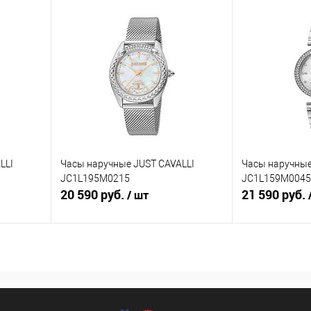
В корзину
равнению
Купить в 1 клик
К сравнению
Купить в 1 к
аличии
В избранное
В наличии
В избранное
LLI
Часы наручные JUST CAVALLI
Часы наручные
JC1L195M0215
JC1L159M0045
20 590 руб.
21 590 руб.
/ шт
В корзину
равнению
Купить в 1 клик
К сравнению
Купить в 1 к