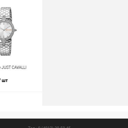
В корзину
лик
К сравнению
В наличии
 JUST CAVALLI
/ шт
В корзину
лик
К сравнению