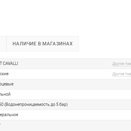
А
НАЛИЧИЕ В МАГАЗИНАХ
T CAVALLI
Другие то
ские
Другие то
рцевые
льной
0 (Водонепроницаемость до 5 бар)
еральное
г