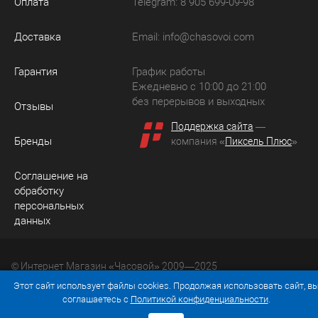
Оплата
Telegram: 8 905 699-09-98
Доставка
Email:
info@chasovoi.com
Гарантия
График работы
Ежедневно с 10:00 до 21:00
без перерывов и выходных
Отзывы
Поддержка сайта
—
Бренды
компания «
Пиксель Плюс
»
Соглашение на
обработку
персональных
данных
© Интернет Магазин «Часовой» 2009—2025
Юридический адрес: 214036 Россия, г. Смоленск, ул.
Этот сайт использует файлы cookies. Продолжая использовать сайт, в
Рыленкова, д. 61а, кв. 24.
соглашаетесь с
Политикой конфиденциальности
.