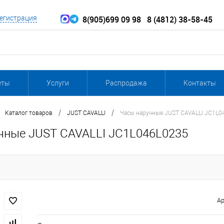
8(905)699 09 98
8 (4812) 38-58-45
егистрация
еты
Услуги
Распродажа
Контакты
/
/
Каталог товаров
JUST CAVALLI
Часы наручные JUST CAVALLI JC1L0
чные JUST CAVALLI JC1L046L0235
Ар