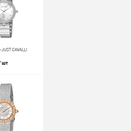
 JUST CAVALLI
/ шт
В корзину
лик
К сравнению
В наличии