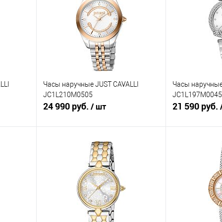
LLI
Часы наручные JUST CAVALLI
Часы наручные
JC1L210M0505
JC1L197M0045
24 990 руб.
21 590 руб.
/ шт
В корзину
равнению
Купить в 1 клик
К сравнению
Купить в 1 к
аличии
В избранное
В наличии
В избранное