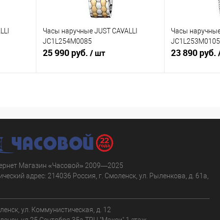
LLI
Часы наручные JUST CAVALLI
Часы наручные
JC1L254M0085
JC1L253M0105
25 990 руб.
23 890 руб.
/ шт
В корзину
равнению
Купить в 1 клик
К сравнению
Купить в 1 к
аличии
В избранное
В наличии
В избранное
ернет Магазин «Часовой» 2009—2025
ческий адрес: 214036 Россия, г. Смоленск, ул. Рыленкова, д. 61а,
.
оленск, ул. Коммунистическая, д. 12