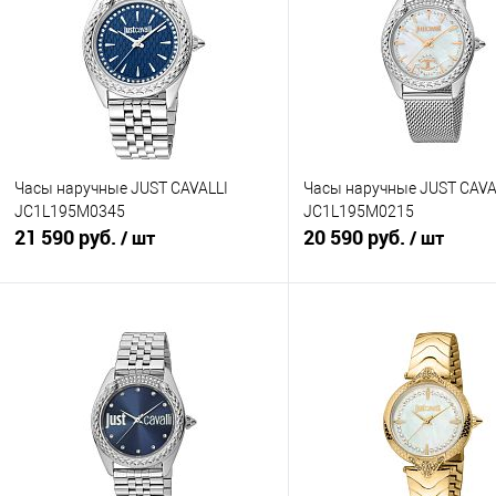
Часы наручные JUST CAVALLI
Часы наручные JUST CAVA
JC1L195M0345
JC1L195M0215
21 590 руб.
20 590 руб.
/ шт
/ шт
В корзину
В корзину
Купить в 1 клик
К сравнению
Купить в 1 клик
К с
В избранное
В наличии
В избранное
В н