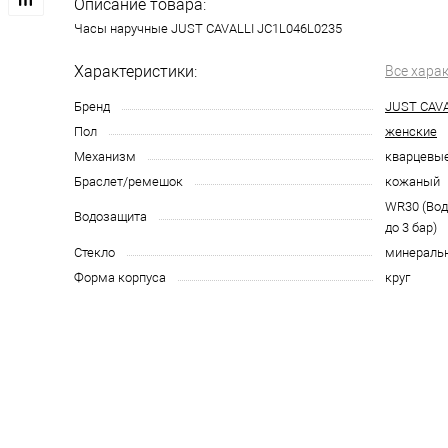
Описание товара:
Часы наручные JUST CAVALLI JC1L046L0235
Характеристики:
Все хара
Бренд
JUST CAVA
Пол
женские
Механизм
кварцевы
Браслет/ремешок
кожаный
WR30 (Во
Водозащита
до 3 бар)
Стекло
минераль
Форма корпуса
круг