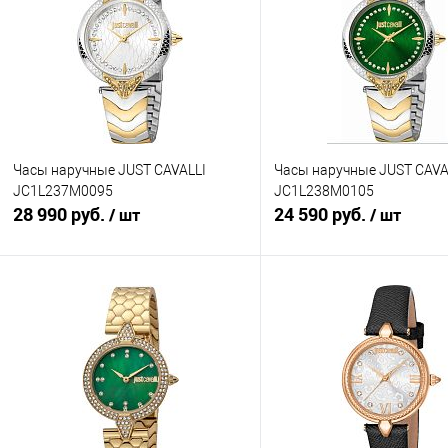
Часы наручные JUST CAVALLI
Часы наручные JUST CAVA
JC1L237M0095
JC1L238M0105
28 990 руб.
24 590 руб.
/ шт
/ шт
В корзину
В корзину
Купить в 1 клик
К сравнению
Купить в 1 клик
К с
В избранное
В наличии
В избранное
В н