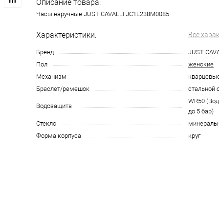
Описание товара:
Часы наручные JUST CAVALLI JC1L238M0085
Характеристики:
Все хара
Бренд
JUST CAVA
Пол
женские
Механизм
кварцевы
Браслет/ремешок
стальной 
WR50 (Во
Водозащита
до 5 бар)
Стекло
минераль
Форма корпуса
круг