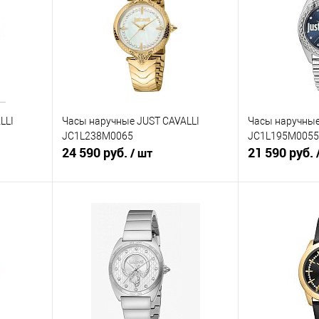
LLI
Часы наручные JUST CAVALLI
Часы наручные
JC1L238M0065
JC1L195M0055
24 590 руб.
21 590 руб.
/ шт
В корзину
равнению
Купить в 1 клик
К сравнению
Купить в 1 к
аличии
В избранное
В наличии
В избранное