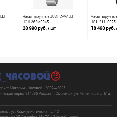
LLI
Часы наручные JUST CAVALLI
Часы наручные
JC1L362M0045
JC1L211L0025
28 990 руб.
18 490 руб.
/ шт
В корзину
равнению
Купить в 1 клик
К сравнению
Купить в 1 к
аличии
В избранное
В наличии
В избранное
ернет Магазин «Часовой» 2009—2025
ческий адрес: 214036 Россия, г. Смоленск, ул. Рыленкова, д. 61а,
.
оленск, ул. Коммунистическая, д. 12