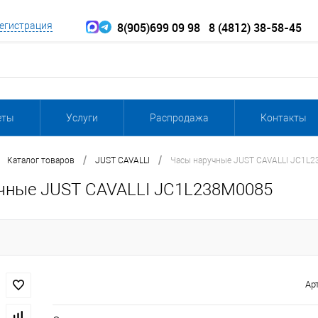
8(905)699 09 98
8 (4812) 38-58-45
егистрация
еты
Услуги
Распродажа
Контакты
/
/
Каталог товаров
JUST CAVALLI
Часы наручные JUST CAVALLI JC1L
чные JUST CAVALLI JC1L238M0085
Ар