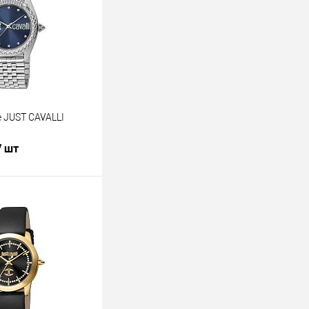
 JUST CAVALLI
/ шт
В корзину
лик
К сравнению
В наличии