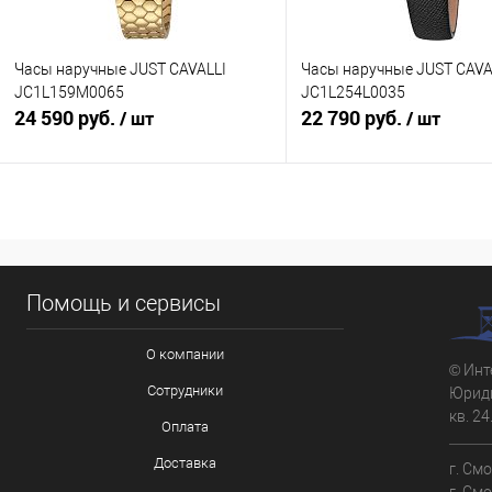
Часы наручные JUST CAVALLI
Часы наручные JUST CAVA
JC1L159M0065
JC1L254L0035
24 590 руб.
22 790 руб.
/ шт
/ шт
В корзину
В корзину
Купить в 1 клик
К сравнению
Купить в 1 клик
К с
Помощь и сервисы
В избранное
В наличии
В избранное
В н
О компании
© Инт
Сотрудники
Юриди
кв. 24
Оплата
Доставка
г. См