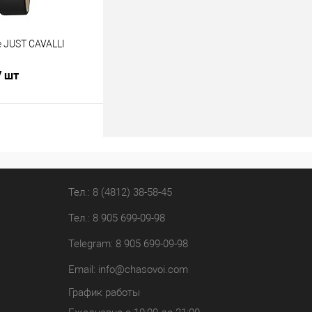
 JUST CAVALLI
/ шт
В корзину
лик
К сравнению
В наличии
Тел.: 8 (4812) 38-58-45
Тел.: 8 905 699-09-98
Telegram: 8 905 699-09-98
Email:
info@chasovoi.com
График работы