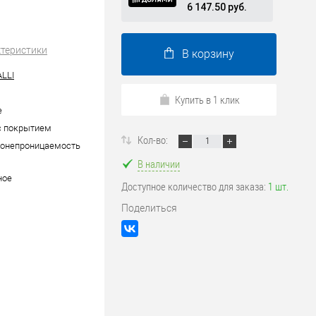
6 147.50 руб.
ктеристики
В корзину
LLI
Купить в 1 клик
е
c покрытием
Кол-во:
донепроницаемость
В наличии
ное
Доступное количество для заказа:
1 шт.
Поделиться