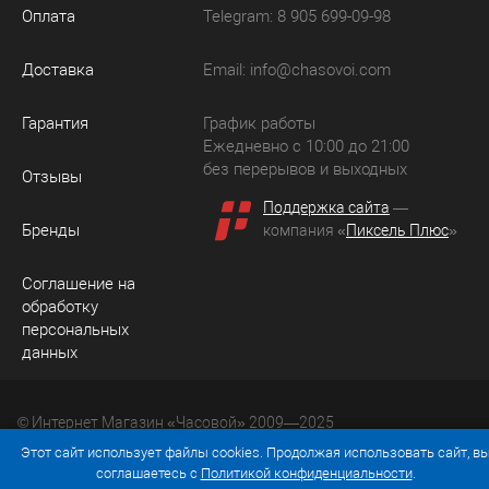
Оплата
Telegram: 8 905 699-09-98
Доставка
Email:
info@chasovoi.com
Гарантия
График работы
Ежедневно с 10:00 до 21:00
без перерывов и выходных
Отзывы
Поддержка сайта
—
Бренды
компания «
Пиксель Плюс
»
Соглашение на
обработку
персональных
данных
© Интернет Магазин «Часовой» 2009—2025
Юридический адрес: 214036 Россия, г. Смоленск, ул.
Этот сайт использует файлы cookies. Продолжая использовать сайт, в
Рыленкова, д. 61а, кв. 24.
соглашаетесь с
Политикой конфиденциальности
.