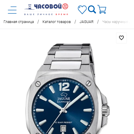
/
/
/
Главная страница
Каталог товаров
JAGUAR
Часы наручные J