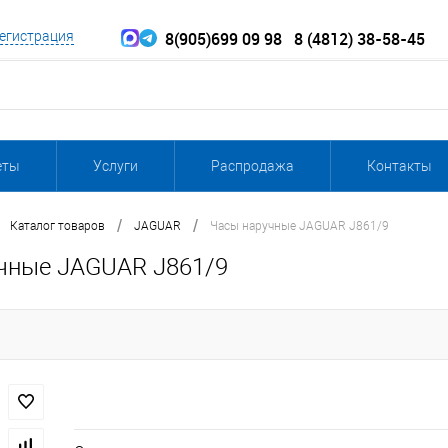
8(905)699 09 98
8 (4812) 38-58-45
егистрация
еты
Услуги
Распродажа
Контакты
/
/
Каталог товаров
JAGUAR
Часы наручные JAGUAR J861/9
чные JAGUAR J861/9