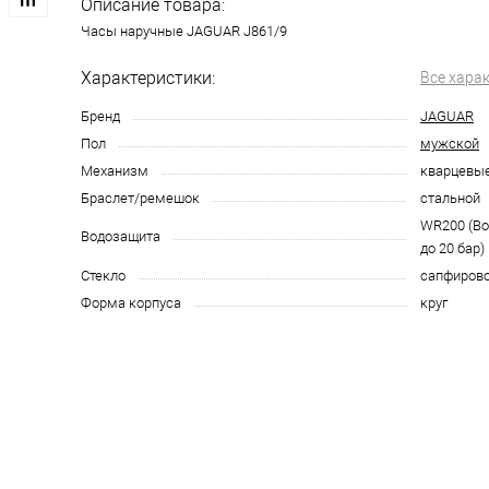
Описание товара:
Часы наручные JAGUAR J861/9
Характеристики:
Все хара
Бренд
JAGUAR
Пол
мужской
Механизм
кварцевы
Браслет/ремешок
стальной
WR200 (В
Водозащита
до 20 бар)
Стекло
сапфиров
Форма корпуса
круг