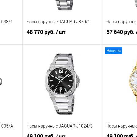
1033/1
Часы наручные JAGUAR J870/1
Часы наручны
48 770 руб.
57 640 руб.
/ шт
Новинка
В корзину
равнению
Купить в 1 клик
К сравнению
Купить в 1 к
аличии
В избранное
В наличии
В избранное
1035/A
Часы наручные JAGUAR J1024/3
Часы наручны
49 100 руб.
49 100 руб.
/ шт