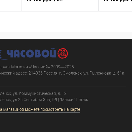
В корзину
равнению
Купить в 1 клик
К сравнению
Купить в 1 к
аличии
В избранное
В наличии
В избранное
ернет Магазин «Часовой» 2009—2025
ческий адрес: 214036 Россия, г. Смоленск, ул. Рыленкова, д. 61а,
.
оленск, ул. Коммунистическая, д. 12
оленск, ул.25 Сентября 35а,ТРЦ "Макси" 1 этаж
а магазинов можете посмотреть на карте