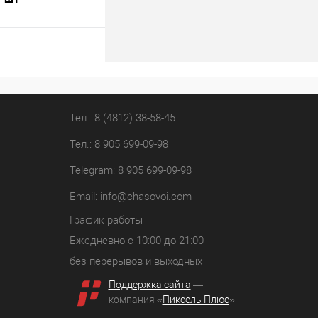
В корзину
лик
К сравнению
В наличии
Тел.: 8 (4812) 38-58-45
Тел.: 8 905 699-09-98
Telegram: 8 905 699-09-98
Email:
info@chasovoi.com
График работы
Ежедневно с 10:00 до 21:00
без перерывов и выходных
Поддержка сайта
—
компания «
Пиксель Плюс
»