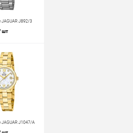
е JAGUAR J892/3
/ шт
В корзину
лик
К сравнению
В наличии
е JAGUAR J1047/A
/ шт