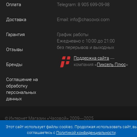
Оплата
Telegram: 8 905 699-09-98
Доставка
Email:
info@chasovoi.com
Гарантия
График работы
Ежедневно с 10:00 до 21:00
без перерывов и выходных
Отзывы
Поддержка сайта
—
Бренды
компания «
Пиксель Плюс
»
Соглашение на
обработку
персональных
данных
© Интернет Магазин «Часовой» 2009—2025
Юридический адрес: 214036 Россия, г. Смоленск, ул.
Этот сайт использует файлы cookies. Продолжая использовать сайт, в
Рыленкова, д. 61а, кв. 24.
соглашаетесь с
Политикой конфиденциальности
.