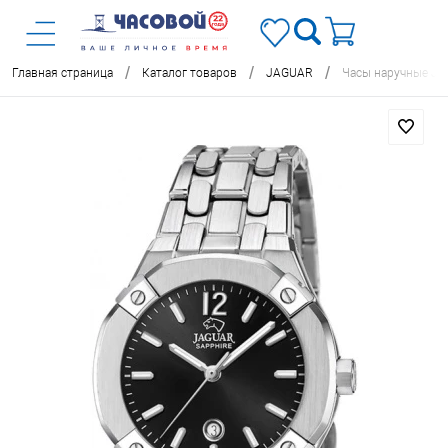
/
/
/
Главная страница
Каталог товаров
JAGUAR
Часы наручные J