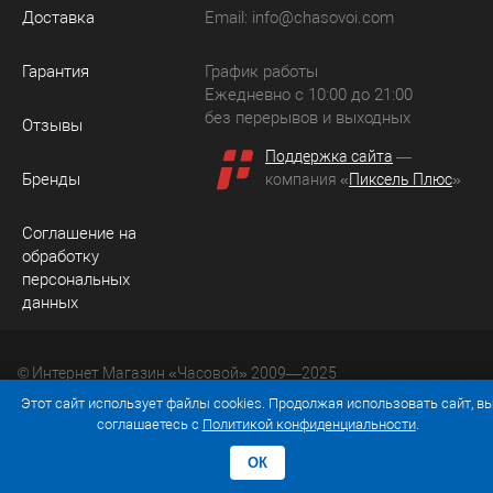
Доставка
Email:
info@chasovoi.com
Гарантия
График работы
Ежедневно с 10:00 до 21:00
без перерывов и выходных
Отзывы
Поддержка сайта
—
Бренды
компания «
Пиксель Плюс
»
Соглашение на
обработку
персональных
данных
© Интернет Магазин «Часовой» 2009—2025
Юридический адрес: 214036 Россия, г. Смоленск, ул.
Этот сайт использует файлы cookies. Продолжая использовать сайт, в
Рыленкова, д. 61а, кв. 24.
соглашаетесь с
Политикой конфиденциальности
.
ОК