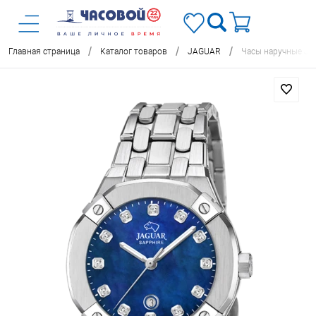
/
/
/
Главная страница
Каталог товаров
JAGUAR
Часы наручные J