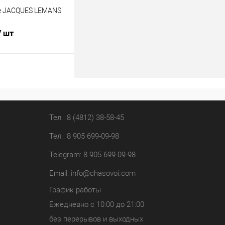
е JACQUES LEMANS
/ шт
В корзину
лик
К сравнению
В наличии
Тел.: 8 (4812) 38-58-45
Тел.: 8 905 699-09-98
Telegram: 8 905 699-09-98
Email:
info@chasovoi.com
График работы
Ежедневно с 10:00 до 21:00
без перерывов и выходных