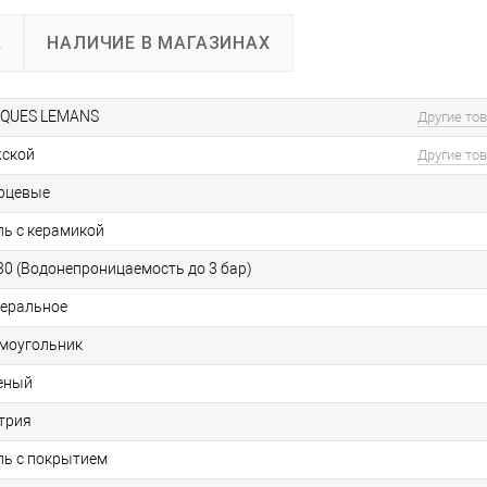
А
НАЛИЧИЕ В МАГАЗИНАХ
QUES LEMANS
Другие то
ской
Другие то
рцевые
ль с керамикой
0 (Водонепроницаемость до 3 бар)
еральное
моугольник
еный
трия
ль с покрытием