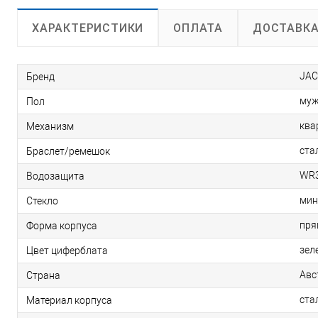
ОПЛАТА
ДОСТАВК
ХАРАКТЕРИСТИКИ
JAC
Бренд
муж
Пол
ква
Механизм
ста
Браслет/ремешок
WR3
Водозащита
мин
Стекло
пря
Форма корпуса
зел
Цвет циферблата
Авс
Страна
ста
Материал корпуса