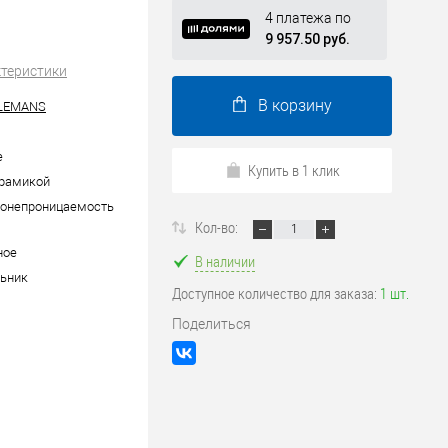
4 платежа по
9 957.50 руб.
ктеристики
В корзину
LEMANS
е
Купить в 1 клик
ерамикой
донепроницаемость
Кол-во:
ное
В наличии
ьник
Доступное количество для заказа:
1 шт.
Поделиться