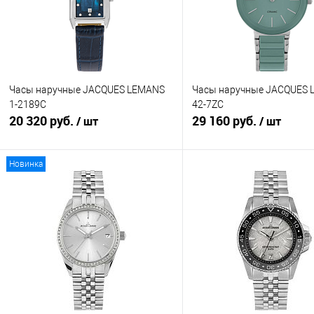
Часы наручные JACQUES LEMANS
Часы наручные JACQUES
1-2189C
42-7ZC
20 320 руб.
29 160 руб.
/ шт
/ шт
Новинка
В корзину
В корзину
Купить в 1 клик
К сравнению
Купить в 1 клик
К с
В избранное
В наличии
В избранное
В н