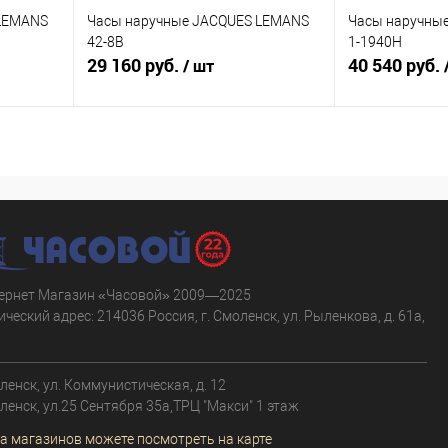
 LEMANS
Часы наручные JACQUES LEMANS
Часы наручны
42-8B
1-1940H
29 160 руб.
40 540 руб.
/ шт
В корзину
равнению
Купить в 1 клик
К сравнению
Купить в 1 к
аличии
В избранное
В наличии
В избранное
ернет Магазин «Часовой» 2009—2025
ческий адрес: 214036 Россия, г. Смоленск, ул. Рыленкова, д. 61а,
.
оленск, ул. Коммунистическая, д. 12
оленск, ул.25 Сентября 35а,ТРЦ "Макси" 1 этаж
а магазинов можете посмотреть на карте