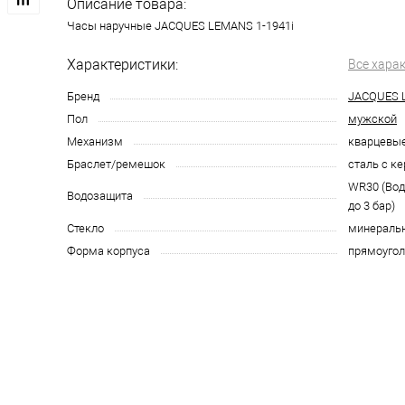
Описание товара:
Часы наручные JACQUES LEMANS 1-1941i
Характеристики:
Все хара
Бренд
JACQUES 
Пол
мужской
Механизм
кварцевы
Браслет/ремешок
сталь с к
WR30 (Во
Водозащита
до 3 бар)
Стекло
минераль
Форма корпуса
прямоугол