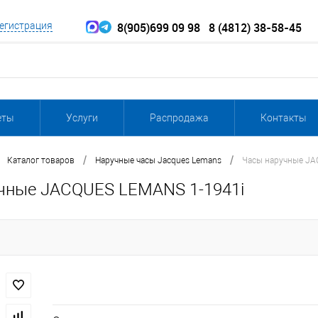
8(905)699 09 98
8 (4812) 38-58-45
егистрация
еты
Услуги
Распродажа
Контакты
/
/
Каталог товаров
Наручные часы Jacques Lemans
Часы наручные JA
чные JACQUES LEMANS 1-1941i