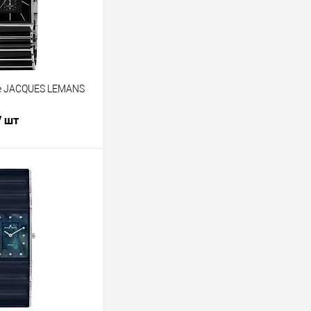
е JACQUES LEMANS
/ шт
В корзину
лик
К сравнению
В наличии