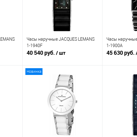
 LEMANS
Часы наручные JACQUES LEMANS
Часы наручны
1-1940F
1-1900A
40 540 руб.
45 630 руб.
/ шт
Новинка
В корзину
равнению
Купить в 1 клик
К сравнению
Купить в 1 к
аличии
В избранное
В наличии
В избранное