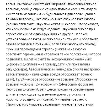
время. Вы также можете активировать почасовой сигнал
времени, сообщающий о каждом полном часе. Эта модель
имеет пять независимых будильников для оповещения о
важных встречах); Включение/выключение звука кнопок
(Можно отключить звук при нажатии кнопок. Это означает,
что часы больше не будут издавать звуковой сигнал при
переключении от одной функции на другую. Заранее
установленные звуковые сигналы или таймеры обратного
отчета остаются активными, если звук кнопок отключен);
Функция перемещения стрелок (Нажатие на кнопку
обеспечит перемещение стрелок в такое положение, которое
позволит Вам легко считать информацию с маленьких
цифровых дисплеев – например, дату или показатели
секундомера); Автоматический календарь (После настройки
автоматический календарь всегда отображает точную
дату); 12/24-часовое отображение времени (Отображение
времени можно в 12-часовом или 24-часовом формате);
Неоновый дисплей (Светящееся покрытие обеспечивает
длительную подсветку в темное время суток после
короткого воздействия света); Минеральное стекло
(Прочное, устойчивое к царапинам минеральное стекло