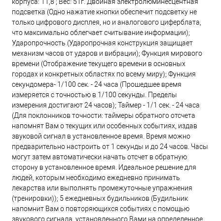
корпуса: 11,8 ; Вес: 51г. Двойная электролюминесцентная
подсветка (Одно нажатие кнопки обеспечит подсветку не
только цифрового дисплея, но и аналогового циферблата,
что максимально облегчает считывание информации);
Ударопрочность (Ударопрочная конструкция защищает
механизм часов от ударов и вибрации); Функция мирового
времени (Отображение текущего времени в основных
городах и конкретных областях по всему миру); Функция
секундомера- 1/100 сек. - 24 часа (Прошедшее время
измеряется с точностью в 1/100 секунды. Пределы
измерения достигают 24 часов); Таймер - 1/1 сек. - 24 часа
(Для поклонников точности: таймеры обратного отсчета
напомнят Вам о текущих или особенных событиях, издав
звуковой сигнал в установленное время. Время можно
предварительно настроить от 1 секунды и до 24 часов. Часы
могут затем автоматически начать отсчет в обратную
сторону в установленное время. Идеальное решение для
людей, которым необходимо ежедневно принимать
лекарства или выполнять промежуточные упражнения
(тренировки)); 5 ежедневных будильников (Будильник
напомнит Вам о повторяющихся событиях с помощью
звукового сигнала, установленного Вами на определенное