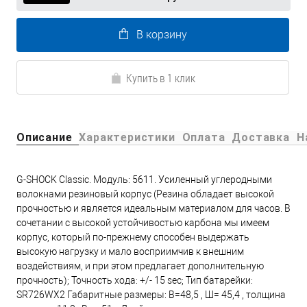
В корзину
Купить в 1 клик
Описание
Характеристики
Оплата
Доставка
Н
G-SHOCK Classic. Модуль: 5611. Усиленный углеродными
волокнами резиновый корпус (Резина обладает высокой
прочностью и является идеальным материалом для часов. В
сочетании с высокой устойчивостью карбона мы имеем
корпус, который по-прежнему способен выдержать
высокую нагрузку и мало восприимчив к внешним
воздействиям, и при этом предлагает дополнительную
прочность); Точность хода: +/- 15 sec; Тип батарейки:
SR726WX2 Габаритные размеры: В=48,5 , Ш= 45,4 , толщина