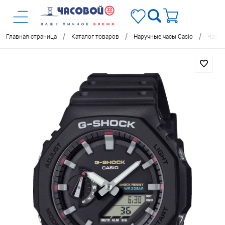
/
/
/
Главная страница
Каталог товаров
Наручные часы Casio
Часы 