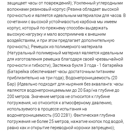
защищает часы от повреждений); Усиленный углеродными
волокнами резиновый корпус (Резина обладает высокой
прочностью и является идеальным материалом для часов. В
сочетании с высокой устойчивостью карбона мы имеем
корпус, который по-прежнему способен выдержать
высокую нагрузку и мало восприимчив к внешним
воздействиям, и при этом предлагает дополнительную
прочность); Ремешок из полимерного материала
(Натуральный полимерный материал является идеальным
для изготовления ремешка благодаря своей чрезвычайной
прочности и гибкости); Застежка букля 3 года - 1 батарейка
(Батарейка обеспечивает часы достаточным питанием
приблизительно на три года); Водонепроницаемость (20
Бар) (Идеально подходит для ныряния без акваланга: часы
являются водонепроницаемыми до 20 Бар/на глубине до
200 метров. Значение метров не относится к глубине
погружения, но относится к атмосферному давлению,
используемого в процессе испытания на
водонепроницаемость (ISO 2281). Фактическая глубина
погружения не более 25 метров, нажатие кнопок под водой,
равно как и открытие переводной коронки запрещено);