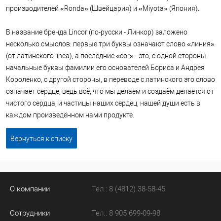
производителей «Ronda» (Швейцария) и «Miyota» (Япония).
В название бренда Lincor (по-русски - Линкор) заложено
несколько смыслов: первые три буквы означают слово «линия»
(от латинского linea), а последние «cor» - это, с одной стороны
начальные буквы фамилии его основателей Бориса и Андрея
Короленко, с другой стороны, в переводе с латинского это слово
означает сердце, ведь всё, что мы делаем и создаём делается от
чистого сердца, и частицы наших сердец, нашей души есть в
каждом произведённом нами продукте.
Вернуться к списку
О компании
Тел.: 8 (4812) 38-58-45
Сотрудники
Тел.: 8 905 699-09-98