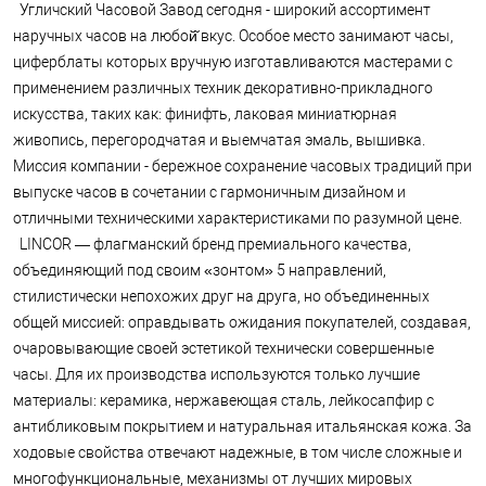
Угличский Часовой Завод сегодня - широкий ассортимент
наручных часов на любой̆ вкус. Особое место занимают часы,
циферблаты которых вручную изготавливаются мастерами с
применением различных техник декоративно-прикладного
искусства, таких как: финифть, лаковая миниатюрная
живопись, перегородчатая и выемчатая эмаль, вышивка.
Миссия компании - бережное сохранение часовых традиций при
выпуске часов в сочетании с гармоничным дизайном и
отличными техническими характеристиками по разумной цене.
LINCOR — флагманский бренд премиального качества,
объединяющий под своим «зонтом» 5 направлений,
стилистически непохожих друг на друга, но объединенных
общей миссией: оправдывать ожидания покупателей, создавая,
очаровывающие своей эстетикой технически совершенные
часы. Для их производства используются только лучшие
материалы: керамика, нержавеющая сталь, лейкосапфир с
антибликовым покрытием и натуральная итальянская кожа. За
ходовые свойства отвечают надежные, в том числе сложные и
многофункциональные, механизмы от лучших мировых