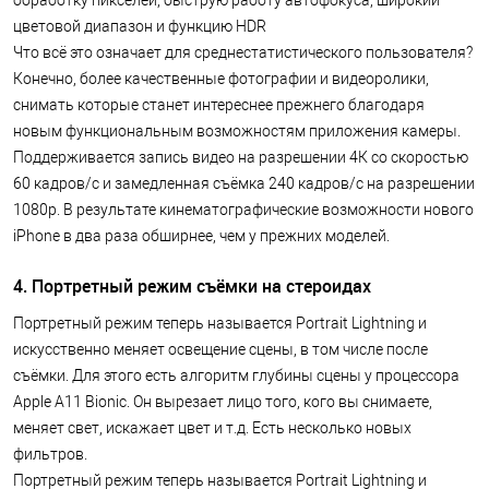
обработку пикселей, быструю работу автофокуса, широкий
цветовой диапазон и функцию HDR
Что всё это означает для среднестатистического пользователя?
Конечно, более качественные фотографии и видеоролики,
снимать которые станет интереснее прежнего благодаря
новым функциональным возможностям приложения камеры.
Поддерживается запись видео на разрешении 4К со скоростью
60 кадров/с и замедленная съёмка 240 кадров/с на разрешении
1080p. В результате кинематографические возможности нового
iPhone в два раза обширнее, чем у прежних моделей.
4. Портретный режим съёмки на стероидах
Портретный режим теперь называется Portrait Lightning и
искусственно меняет освещение сцены, в том числе после
съёмки. Для этого есть алгоритм глубины сцены у процессора
Apple A11 Bionic. Он вырезает лицо того, кого вы снимаете,
меняет свет, искажает цвет и т.д. Есть несколько новых
фильтров.
Портретный режим теперь называется Portrait Lightning и