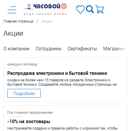
/
Главная страница
Акции
Акции
О компании
Сотрудники
Сертификаты
Магазины
каждую пятницу
Распродажа электроники и бытовой техники
скидки на более чем 15 товаров из раздела Электроники и
бытовой техники. Создавайте любые посадочные страницы на
основе акций. Добавляйте сюда любые товары, любой текст,
можно сделать полноценный баннер, сделать обычную картинку
Подробнее
или вообще не добавлять фотографию, в любом случае это будет
выглядеть отлично.
Постоянное предложение
-10% на зоотовары
Настраивайте подарки и правила работы с корзиной так, чтобы