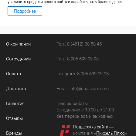
увеличить продажи своего сайта и зарабатывать больше денег
Подробнее
О компании
Тел.: 8 (4812) 38-58-45
Сотрудники
Тел.: 8 905 699-09-98
Оплата
Telegram: 8 905 699-09-98
Доставка
Email:
info@chasovoi.com
Гарантия
График работы
Ежедневно с 10:00 до 21:00
без перерывов и выходных
Отзывы
Поддержка сайта
—
Бренды
компания «
Пиксель Плюс
»