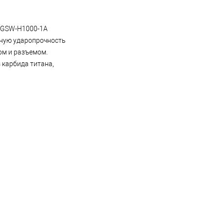
, GSW-H1000-1A
ьную ударопрочность
ом и разъемом.
 карбида титана,