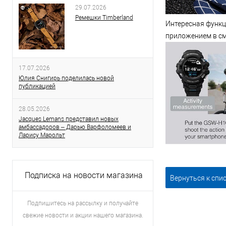
29.07.2026
Ремешки Timberland
Интересная функц
приложением в см
17.07.2026
Юлия Снигирь поделилась новой
публикацией
28.05.2026
Jacques Lemans представил новых
амбассадоров – Дарью Варфоломеев и
Ларису Марольт
Подписка на новости магазина
Вернуться к спи
Подпишитесь на рассылку и получайте
свежие новости и акции нашего магазина.