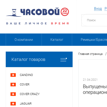
Вход
Р
О компании
Каталог
Ремешки/Брасл
/
Главная страница
Каталог товаров
CANDINO
21.04.2021
COVER
Выпущены 
операционн
COVER CRAZY
JAGUAR