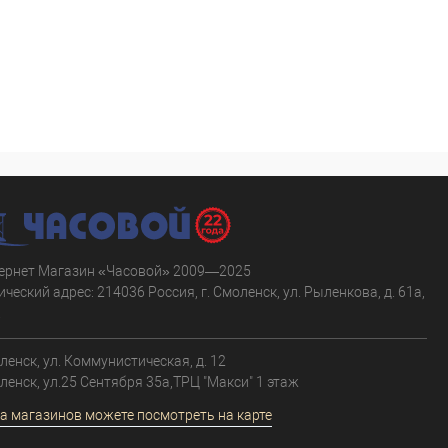
ернет Магазин «Часовой» 2009—2025
ческий адрес: 214036 Россия, г. Смоленск, ул. Рыленкова, д. 61а,
.
оленск, ул. Коммунистическая, д. 12
оленск, ул.25 Сентября 35а,ТРЦ "Макси" 1 этаж
а магазинов можете посмотреть на карте