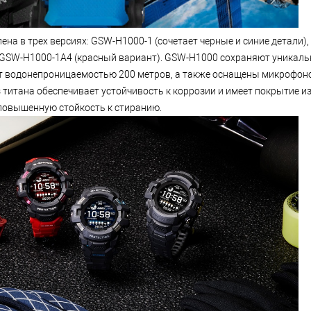
ена в трех версиях: GSW-H1000-1 (сочетает черные и синие детали)
и GSW-H1000-1A4 (красный вариант). GSW-H1000 сохраняют уникал
т водонепроницаемостью 200 метров, а также оснащены микрофон
 титана обеспечивает устойчивость к коррозии и имеет покрытие из
повышенную стойкость к стиранию.