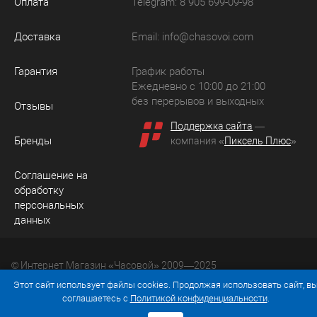
Оплата
Telegram: 8 905 699-09-98
Доставка
Email:
info@chasovoi.com
Гарантия
График работы
Ежедневно с 10:00 до 21:00
без перерывов и выходных
Отзывы
Поддержка сайта
—
Бренды
компания «
Пиксель Плюс
»
Соглашение на
обработку
персональных
данных
© Интернет Магазин «Часовой» 2009—2025
Юридический адрес: 214036 Россия, г. Смоленск, ул.
Этот сайт использует файлы cookies. Продолжая использовать сайт, в
Рыленкова, д. 61а, кв. 24.
соглашаетесь с
Политикой конфиденциальности
.