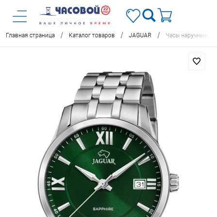
/
/
/
Главная страница
Каталог товаров
JAGUAR
Часы наручные J