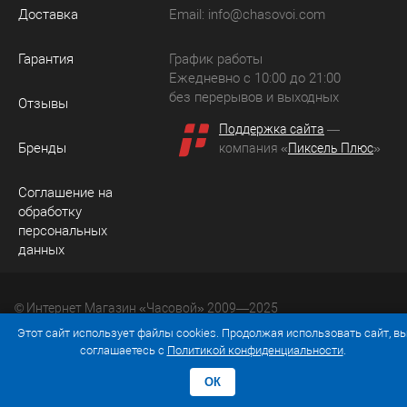
Доставка
Email:
info@chasovoi.com
Гарантия
График работы
Ежедневно с 10:00 до 21:00
без перерывов и выходных
Отзывы
Поддержка сайта
—
Бренды
компания «
Пиксель Плюс
»
Соглашение на
обработку
персональных
данных
© Интернет Магазин «Часовой» 2009—2025
Юридический адрес: 214036 Россия, г. Смоленск, ул.
Этот сайт использует файлы cookies. Продолжая использовать сайт, в
Рыленкова, д. 61а, кв. 24.
соглашаетесь с
Политикой конфиденциальности
.
ОК