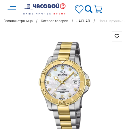
/
/
/
Главная страница
Каталог товаров
JAGUAR
Часы наручные J