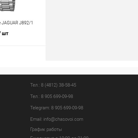
е JAGUAR J892/1
/ шт
В корзину
лик
К сравнению
В наличии
Тел.: 8 (4812) 38-58-45
Тел.: 8 905 699-09-98
Telegram: 8 905 699-09-98
Email:
info@chasovoi.com
График работы