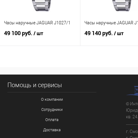
Часы наручные JAGUAR J1027/1
Часы наручные JAGUAR J
49 100 руб.
49 140 руб.
/ шт
/ шт
В корзину
В корзину
Купить в 1 клик
К сравнению
Купить в 1 клик
К с
Помощь и сервисы
В избранное
В наличии
В избранное
В н
О компании
© Инт
Сотрудники
Юриди
кв. 24
Оплата
Доставка
г. См