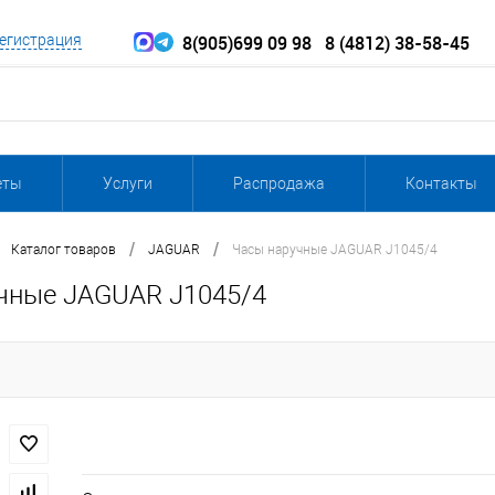
8(905)699 09 98
8 (4812) 38-58-45
егистрация
еты
Услуги
Распродажа
Контакты
/
/
Каталог товаров
JAGUAR
Часы наручные JAGUAR J1045/4
чные JAGUAR J1045/4