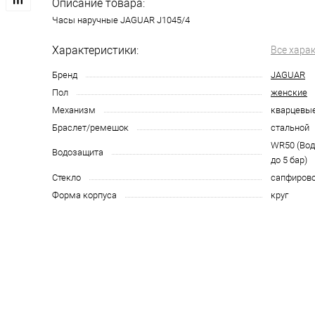
Описание товара:
Часы наручные JAGUAR J1045/4
Характеристики:
Все хара
Бренд
JAGUAR
Пол
женские
Механизм
кварцевы
Браслет/ремешок
стальной
WR50 (Во
Водозащита
до 5 бар)
Стекло
сапфиров
Форма корпуса
круг