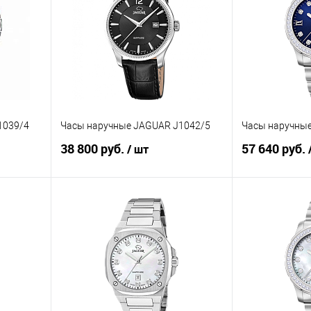
1039/4
Часы наручные JAGUAR J1042/5
Часы наручны
38 800 руб.
57 640 руб.
/ шт
В корзину
равнению
Купить в 1 клик
К сравнению
Купить в 1 к
аличии
В избранное
В наличии
В избранное