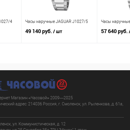
1027/4
Часы наручные JAGUAR J1027/5
Часы наручны
49 140 руб.
57 640 руб.
/ шт
В корзину
равнению
Купить в 1 клик
К сравнению
Купить в 1 к
аличии
В избранное
В наличии
В избранное
ернет Магазин «Часовой» 2009—2025
ческий адрес: 214036 Россия, г. Смоленск, ул. Рыленкова, д. 61а,
.
оленск, ул. Коммунистическая, д. 12