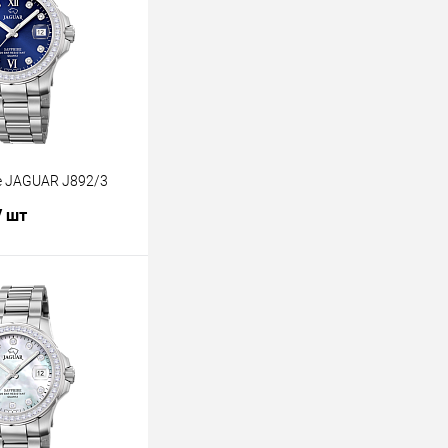
е JAGUAR J892/3
/ шт
В корзину
лик
К сравнению
В наличии