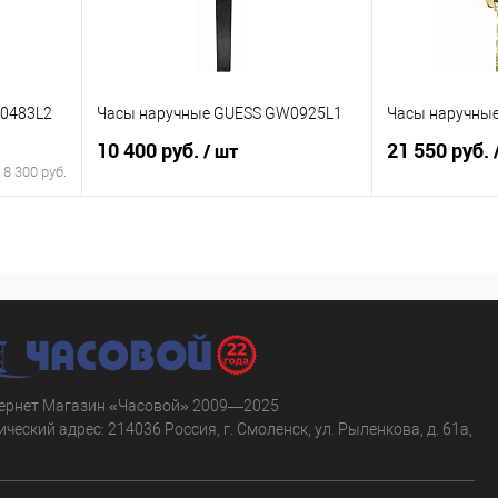
0483L2
Часы наручные GUESS GW0925L1
Часы наручны
10 400 руб.
21 550 руб.
/ шт
:
8 300 руб.
В корзину
равнению
Купить в 1 клик
К сравнению
Купить в 1 к
аличии
В избранное
В наличии
В избранное
ернет Магазин «Часовой» 2009—2025
ческий адрес: 214036 Россия, г. Смоленск, ул. Рыленкова, д. 61а,
.