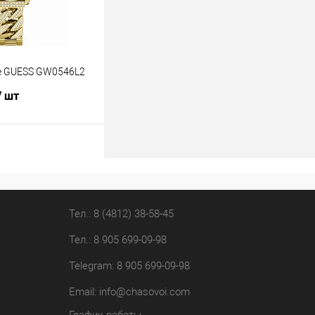
е GUESS GW0546L2
/ шт
В корзину
лик
К сравнению
В наличии
Тел.: 8 (4812) 38-58-45
Тел.: 8 905 699-09-98
Telegram: 8 905 699-09-98
Email:
info@chasovoi.com