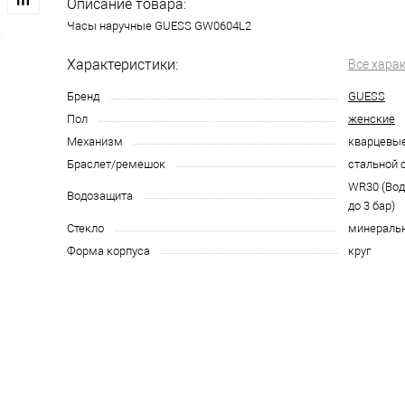
Описание товара:
Часы наручные GUESS GW0604L2
Характеристики:
Все хара
Бренд
GUESS
Пол
женские
Механизм
кварцевы
Браслет/ремешок
стальной 
WR30 (Во
Водозащита
до 3 бар)
Стекло
минераль
Форма корпуса
круг