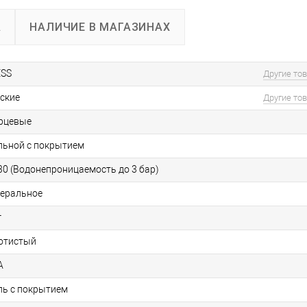
А
НАЛИЧИЕ В МАГАЗИНАХ
SS
Другие то
ские
Другие то
рцевые
льной c покрытием
0 (Водонепроницаемость до 3 бар)
еральное
г
отистый
А
ль с покрытием