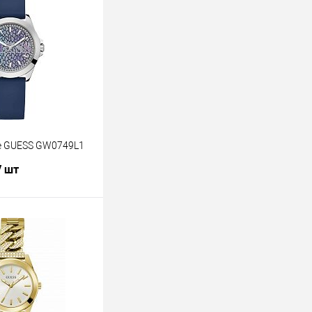
е GUESS GW0749L1
/ шт
В корзину
лик
К сравнению
В наличии