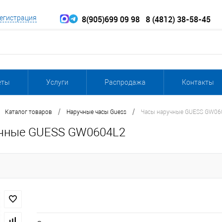
8(905)699 09 98
8 (4812) 38-58-45
егистрация
еты
Услуги
Распродажа
Контакты
/
/
Каталог товаров
Наручные часы Guess
Часы наручные GUESS GW06
чные GUESS GW0604L2