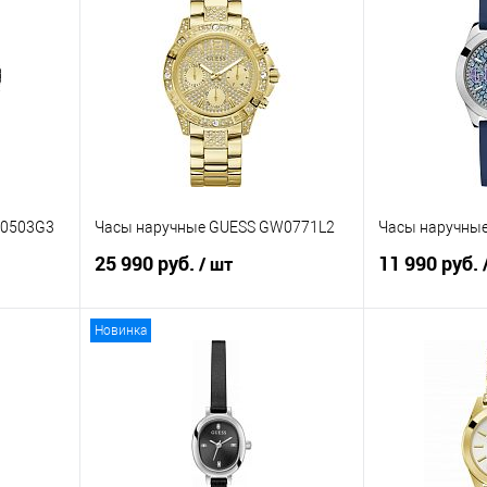
W0503G3
Часы наручные GUESS GW0771L2
Часы наручны
25 990 руб.
11 990 руб.
/ шт
Новинка
В корзину
равнению
Купить в 1 клик
К сравнению
Купить в 1 к
аличии
В избранное
В наличии
В избранное