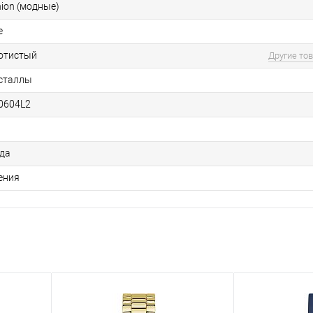
hion (модные)
e
отистый
Другие то
сталлы
0604L2
ода
ения