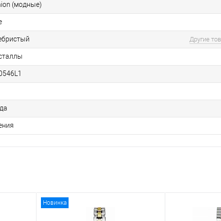
hion (модные)
e
ебристый
Другие то
сталлы
0546L1
ода
ения
Новинка