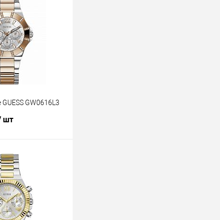
е GUESS GW0616L3
/ шт
В корзину
лик
К сравнению
В наличии