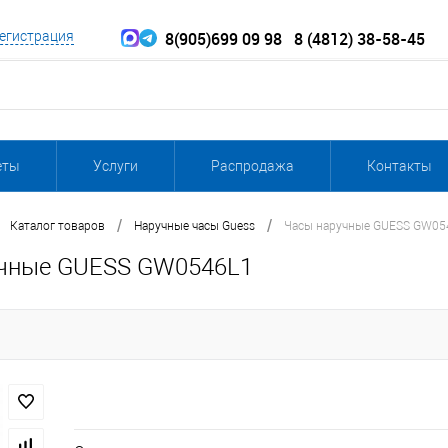
8(905)699 09 98
8 (4812) 38-58-45
егистрация
еты
Услуги
Распродажа
Контакты
/
/
Каталог товаров
Наручные часы Guess
Часы наручные GUESS GW05
чные GUESS GW0546L1