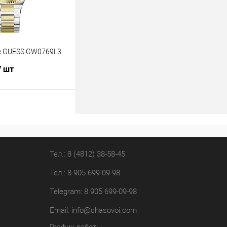
е GUESS GW0769L3
/ шт
В корзину
лик
К сравнению
В наличии
Тел.: 8 (4812) 38-58-45
Тел.: 8 905 699-09-98
Telegram: 8 905 699-09-98
Email:
info@chasovoi.com