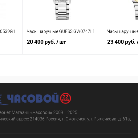
W0539G1
Часы наручные GUESS GW0747L1
Часы наручны
20 400 руб.
23 400 руб.
/ шт
ну
В корзину
равнению
Купить в 1 клик
К сравнению
Купить в 1 к
аличии
В избранное
В наличии
В избранное
ернет Магазин «Часовой» 2009—2025
ческий адрес: 214036 Россия, г. Смоленск, ул. Рыленкова, д. 61а,
.