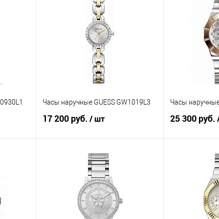
0930L1
Часы наручные GUESS GW1019L3
Часы наручны
17 200 руб.
25 300 руб.
/ шт
В корзину
равнению
Купить в 1 клик
К сравнению
Купить в 1 к
аличии
В избранное
В наличии
В избранное