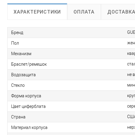
ОПЛАТА
ДОСТАВК
ХАРАКТЕРИСТИКИ
GUE
Бренд
жен
Пол
ква
Механизм
ста
Браслет/ремешок
не 
Водозащита
мин
Стекло
кру
Форма корпуса
сер
Цвет циферблата
СШ
Страна
нер
Материал корпуса