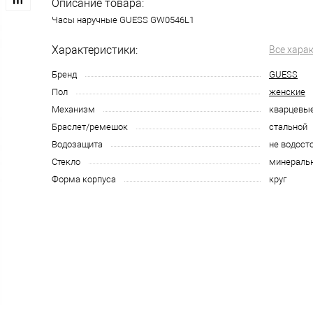
Описание товара:
Часы наручные GUESS GW0546L1
Характеристики:
Все хара
Бренд
GUESS
Пол
женские
Механизм
кварцевы
Браслет/ремешок
стальной
Водозащита
не водост
Стекло
минераль
Форма корпуса
круг