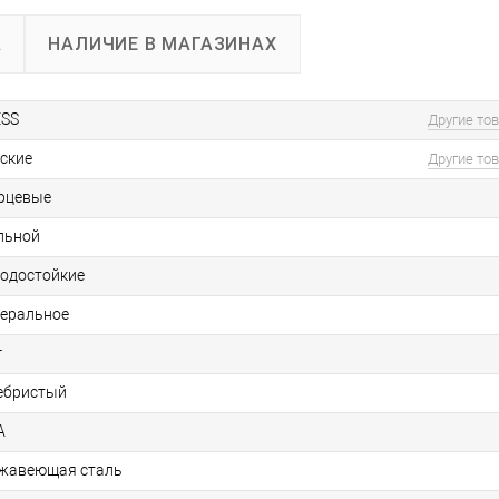
А
НАЛИЧИЕ В МАГАЗИНАХ
SS
Другие то
ские
Другие то
рцевые
льной
водостойкие
еральное
г
ебристый
А
жавеющая сталь