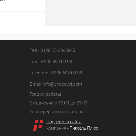
В корзину
лик
К сравнению
В наличии
Тел.: 8 (4812) 38-58-45
Тел.: 8 905 699-09-98
Telegram: 8 905 699-09-98
Email:
info@chasovoi.com
График работы
Ежедневно с 10:00 до 21:00
без перерывов и выходных
Поддержка сайта
—
компания «
Пиксель Плюс
»