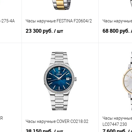
-275-4A
Часы наручные FESTINA F20604/2
Часы наручны
23 300 руб.
68 800 руб.
/ шт
В корзину
равнению
Купить в 1 клик
К сравнению
Купить в 1 к
аличии
В избранное
В наличии
В избранное
ER
Часы наручные
Часы наручные COVER CO218.02
LC07447.230
38 150 руб.
7 600 руб.
/ шт
/