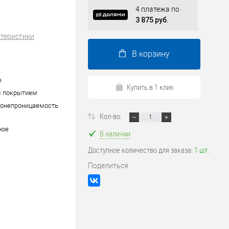
4 платежа по
3 875 руб.
ктеристики
В корзину
е
Купить в 1 клик
c покрытием
донепроницаемость
Кол-во:
ное
В наличии
Доступное количество для заказа:
1 шт.
Поделиться