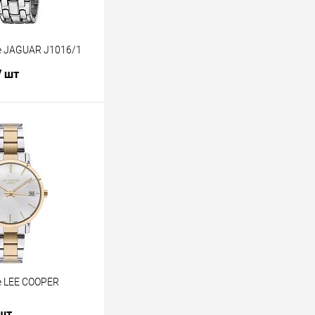
е JAGUAR J1016/1
/ шт
В корзину
лик
К сравнению
В наличии
 LEE COOPER
 шт