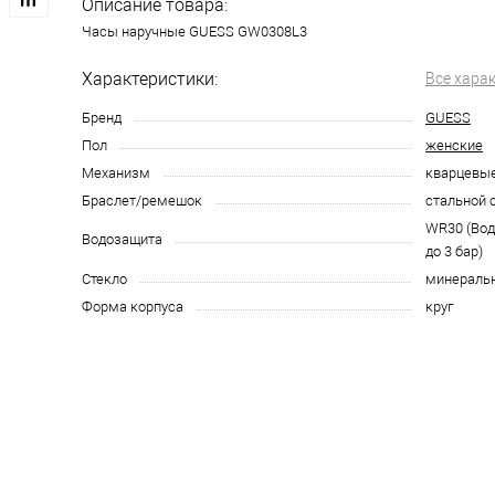
Описание товара:
Часы наручные GUESS GW0308L3
Характеристики:
Все хара
Бренд
GUESS
Пол
женские
Механизм
кварцевы
Браслет/ремешок
стальной 
WR30 (Во
Водозащита
до 3 бар)
Стекло
минераль
Форма корпуса
круг