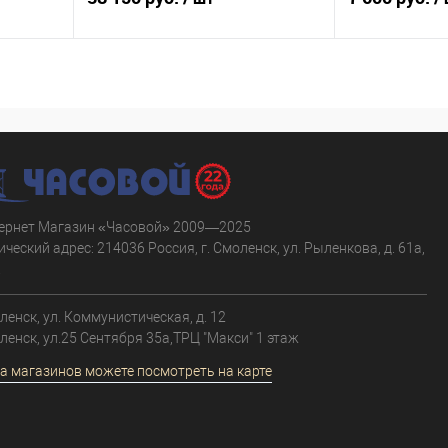
В корзину
равнению
Купить в 1 клик
К сравнению
Купить в 1 к
аличии
В избранное
В наличии
В избранное
ернет Магазин «Часовой» 2009—2025
ческий адрес: 214036 Россия, г. Смоленск, ул. Рыленкова, д. 61а,
.
оленск, ул. Коммунистическая, д. 12
оленск, ул.25 Сентября 35а,ТРЦ "Макси" 1 этаж
а магазинов можете посмотреть на карте