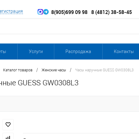
8(905)699 09 98
8 (4812) 38-58-45
егистрация
еты
Услуги
Распродажа
Контакты
/
/
Каталог товаров
Женские часы
Часы наручные GUESS GW0308L3
чные GUESS GW0308L3