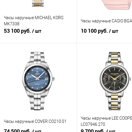
Часы наручные MICHAEL KORS
Часы наручные CASIO BGA
MK7338
53 100 руб.
10 100 руб.
/ шт
/ шт
В корзину
В корзину
Купить в 1 клик
К сравнению
Купить в 1 клик
К с
В избранное
В наличии
В избранное
В н
Часы наручные LEE COOP
Часы наручные COVER CO210.01
LC07946.270
74 500 руб.
9 700 руб.
/ шт
/ шт