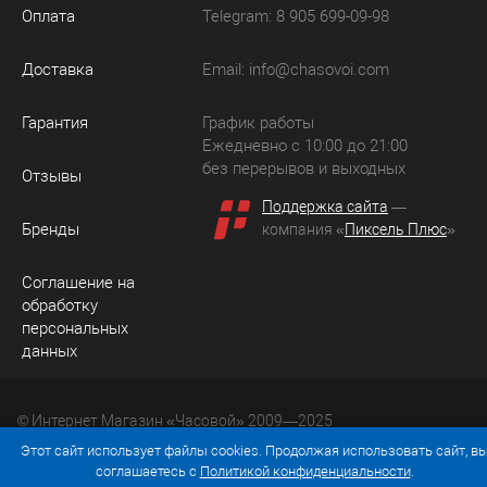
Оплата
Telegram: 8 905 699-09-98
Доставка
Email:
info@chasovoi.com
Гарантия
График работы
Ежедневно с 10:00 до 21:00
без перерывов и выходных
Отзывы
Поддержка сайта
—
Бренды
компания «
Пиксель Плюс
»
Соглашение на
обработку
персональных
данных
© Интернет Магазин «Часовой» 2009—2025
Юридический адрес: 214036 Россия, г. Смоленск, ул.
Этот сайт использует файлы cookies. Продолжая использовать сайт, в
Рыленкова, д. 61а, кв. 24.
соглашаетесь с
Политикой конфиденциальности
.