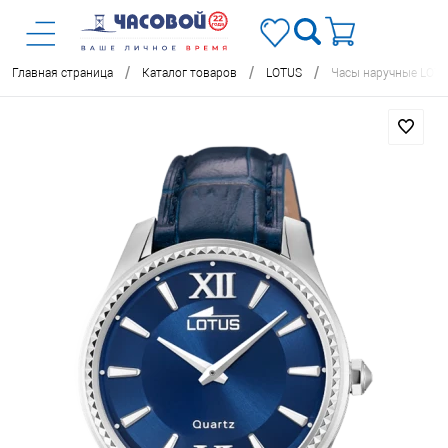
/
/
/
Главная страница
Каталог товаров
LOTUS
Часы наручные LOT