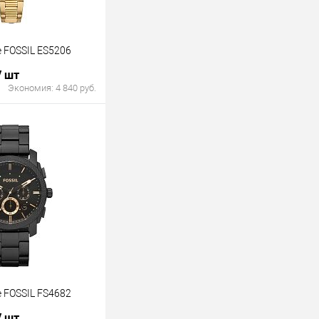
 FOSSIL ES5206
/ шт
Экономия:
4 840 руб.
В корзину
лик
К сравнению
В наличии
 FOSSIL FS4682
/ шт