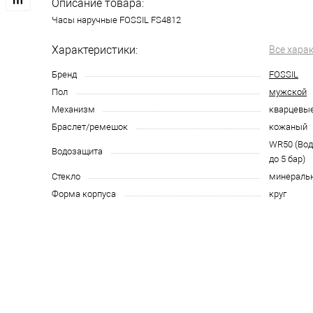
Описание товара:
Часы наручные FOSSIL FS4812
Характеристики:
Все хара
Бренд
FOSSIL
Пол
мужской
Механизм
кварцевы
Браслет/ремешок
кожаный
WR50 (Во
Водозащита
до 5 бар)
Стекло
минераль
Форма корпуса
круг