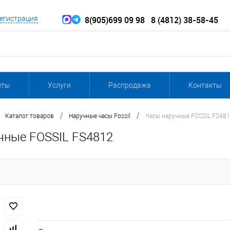
8(905)699 09 98
8 (4812) 38-58-45
егистрация
еты
Услуги
Распродажа
Контакты
/
/
Каталог товаров
Наручные часы Fossil
Часы наручные FOSSIL FS48
чные FOSSIL FS4812