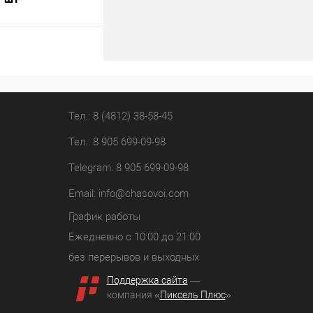
В корзину
лик
К сравнению
В наличии
Тел.: 8 (4812) 38-58-45
Тел.: 8 905 699-09-98
Telegram: 8 905 699-09-98
Email:
info@chasovoi.com
График работы
Ежедневно с 10:00 до 21:00
без перерывов и выходных
Поддержка сайта
—
компания «
Пиксель Плюс
»