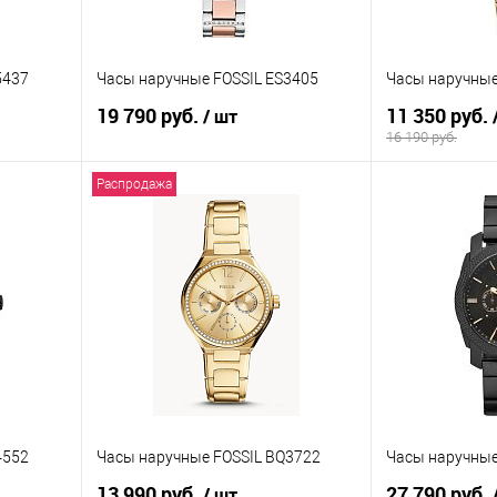
5437
Часы наручные FOSSIL ES3405
Часы наручные
19 790 руб.
11 350 руб.
/ шт
16 190 руб.
Распродажа
В корзину
равнению
Купить в 1 клик
К сравнению
Купить в 1 к
аличии
В избранное
В наличии
В избранное
4552
Часы наручные FOSSIL BQ3722
Часы наручные
13 990 руб.
27 790 руб.
/ шт