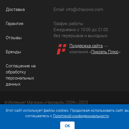
Доставка
Email:
info@chasovoi.com
Гарантия
График работы
Ежедневно с 10:00 до 21:00
без перерывов и выходных
Отзывы
Поддержка сайта
—
Бренды
компания «
Пиксель Плюс
»
Соглашение на
обработку
персональных
данных
© Интернет Магазин «Часовой» 2009—2025
Юридический адрес: 214036 Россия, г. Смоленск, ул.
Этот сайт использует файлы cookies. Продолжая использовать сайт, в
Рыленкова, д. 61а, кв. 24.
соглашаетесь с
Политикой конфиденциальности
.
ОК