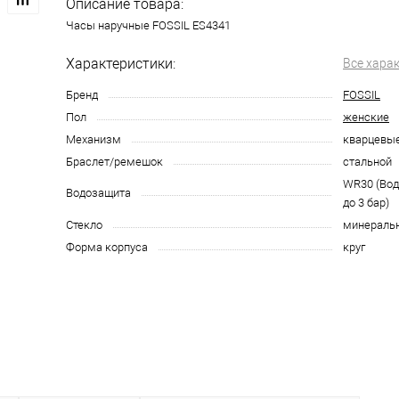
Описание товара:
Часы наручные FOSSIL ES4341
Характеристики:
Все хара
Бренд
FOSSIL
Пол
женские
Механизм
кварцевы
Браслет/ремешок
стальной
WR30 (Во
Водозащита
до 3 бар)
Стекло
минераль
Форма корпуса
круг