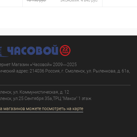
16 190 руб.
Экономия:
4 840 руб.
В корзину
равнению
Купить в 1 клик
К сравнению
Купить в 1 к
аличии
В избранное
В наличии
В избранное
ернет Магазин «Часовой» 2009—2025
ческий адрес: 214036 Россия, г. Смоленск, ул. Рыленкова, д. 61а,
.
оленск, ул. Коммунистическая, д. 12
оленск, ул.25 Сентября 35а,ТРЦ "Макси" 1 этаж
а магазинов можете посмотреть на карте