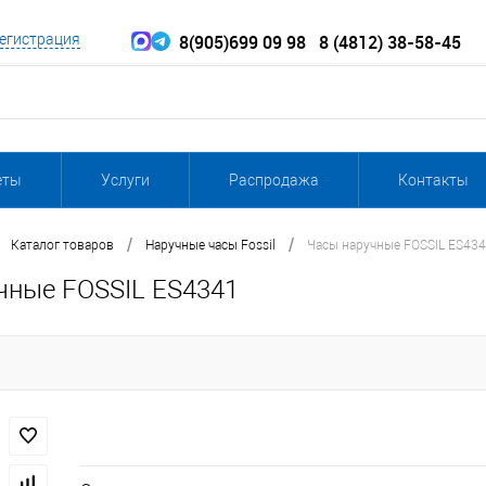
8(905)699 09 98
8 (4812) 38-58-45
егистрация
еты
Услуги
Распродажа
Контакты
/
/
Каталог товаров
Наручные часы Fossil
Часы наручные FOSSIL ES43
чные FOSSIL ES4341