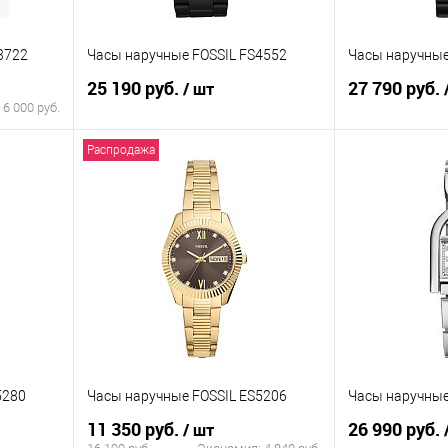
3722
Часы наручные FOSSIL FS4552
Часы наручные
25 190 руб.
27 790 руб.
/ шт
:
6 000 руб.
Распродажа
В корзину
равнению
Купить в 1 клик
К сравнению
Купить в 1 к
аличии
В избранное
В наличии
В избранное
5280
Часы наручные FOSSIL ES5206
Часы наручные
11 350 руб.
26 990 руб.
/ шт