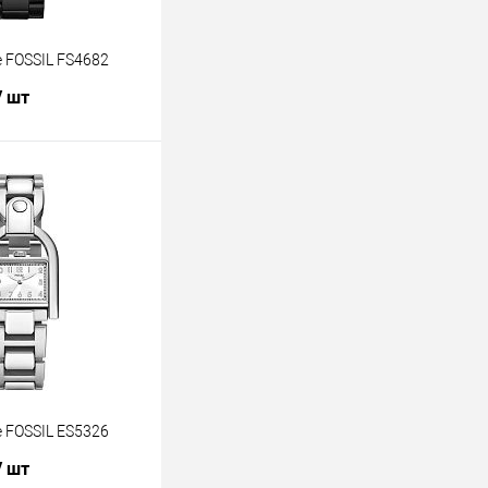
 FOSSIL FS4682
/ шт
В корзину
лик
К сравнению
В наличии
 FOSSIL ES5326
/ шт