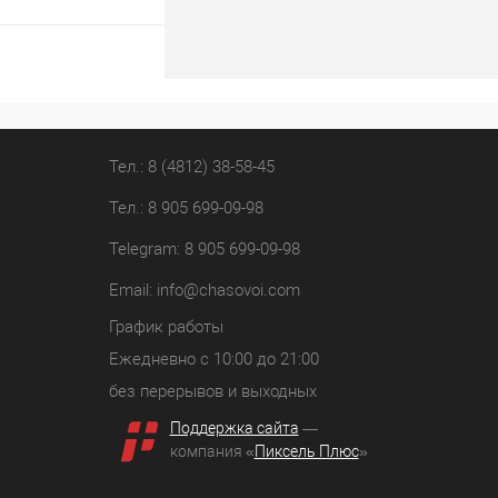
В корзину
лик
К сравнению
В наличии
Тел.: 8 (4812) 38-58-45
Тел.: 8 905 699-09-98
Telegram: 8 905 699-09-98
Email:
info@chasovoi.com
График работы
Ежедневно с 10:00 до 21:00
без перерывов и выходных
Поддержка сайта
—
компания «
Пиксель Плюс
»