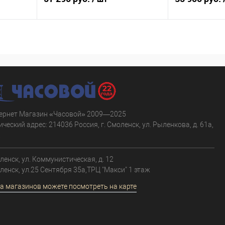
В корзину
равнению
Купить в 1 клик
К сравнению
Купить в 1 к
аличии
В избранное
В наличии
В избранное
ернет Магазин «Часовой» 2009—2025
ческий адрес: 214036 Россия, г. Смоленск, ул. Рыленкова, д. 61а,
.
оленск, ул. Коммунистическая, д. 12
оленск, ул.25 Сентября 35а,ТРЦ "Макси" 1 этаж
а магазинов можете посмотреть на карте