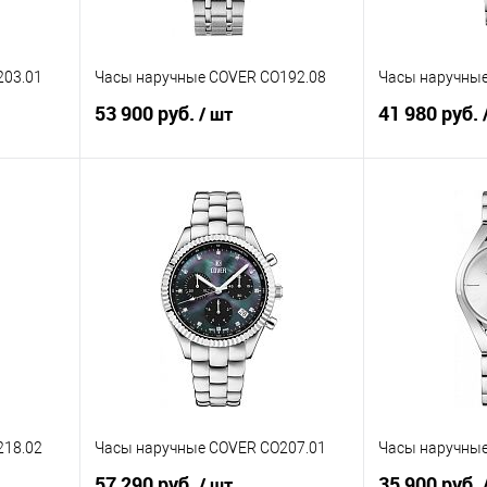
203.01
Часы наручные COVER CO192.08
Часы наручные
53 900 руб.
41 980 руб.
/ шт
В корзину
равнению
Купить в 1 клик
К сравнению
Купить в 1 к
аличии
В избранное
В наличии
В избранное
218.02
Часы наручные COVER CO207.01
Часы наручные
57 290 руб.
35 900 руб.
/ шт