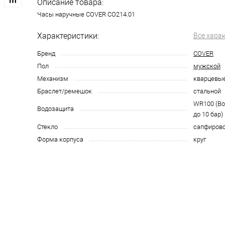
Описание товара:
Часы наручные COVER CO214.01
Характеристики:
Все хара
Бренд
COVER
Пол
мужской
Механизм
кварцевы
Браслет/ремешок
стальной
WR100 (В
Водозащита
до 10 бар)
Стекло
сапфиров
Форма корпуса
круг