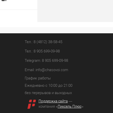
В корзину
лик
К сравнению
В наличии
Тел.: 8 (4812) 38-58-45
Тел.: 8 905 699-09-98
Telegram: 8 905 699-09-98
Email:
info@chasovoi.com
График работы
Ежедневно с 10:00 до 21:00
без перерывов и выходных
Поддержка сайта
—
компания «
Пиксель Плюс
»