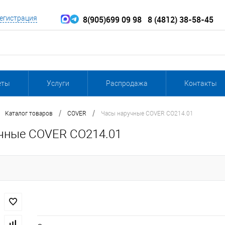
8(905)699 09 98
8 (4812) 38-58-45
егистрация
еты
Услуги
Распродажа
Контакты
/
/
Каталог товаров
COVER
Часы наручные COVER CO214.01
чные COVER CO214.01