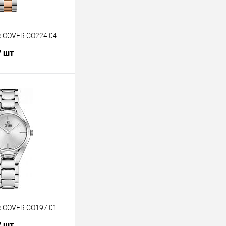
 COVER CO224.04
/ шт
В корзину
лик
К сравнению
В наличии
 COVER CO197.01
/ шт