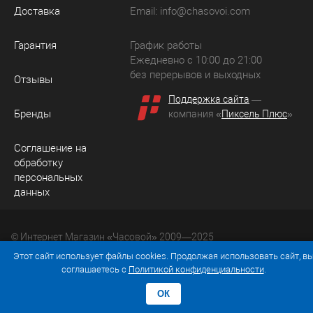
Доставка
Email:
info@chasovoi.com
Гарантия
График работы
Ежедневно с 10:00 до 21:00
без перерывов и выходных
Отзывы
Поддержка сайта
—
Бренды
компания «
Пиксель Плюс
»
Соглашение на
обработку
персональных
данных
© Интернет Магазин «Часовой» 2009—2025
Юридический адрес: 214036 Россия, г. Смоленск, ул.
Этот сайт использует файлы cookies. Продолжая использовать сайт, в
Рыленкова, д. 61а, кв. 24.
соглашаетесь с
Политикой конфиденциальности
.
ОК