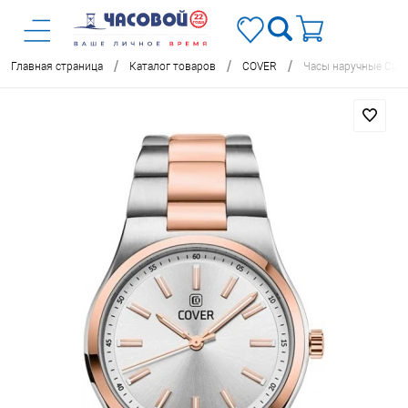
/
/
/
Главная страница
Каталог товаров
COVER
Часы наручные COV