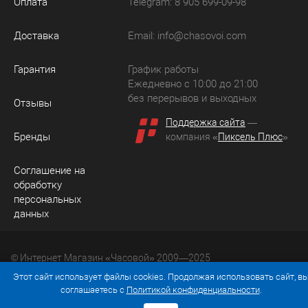
Оплата
Telegram: 8 905 699-09-98
Доставка
Email:
info@chasovoi.com
Гарантия
График работы
Ежедневно с 10:00 до 21:00
без перерывов и выходных
Отзывы
Поддержка сайта
—
Бренды
компания «
Пиксель Плюс
»
Соглашение на
обработку
персональных
данных
© Интернет Магазин «Часовой» 2009—2025
Юридический адрес: 214036 Россия, г. Смоленск, ул.
Этот сайт использует файлы cookies. Продолжая использовать сайт, в
Рыленкова, д. 61а, кв. 24.
соглашаетесь с
Политикой конфиденциальности
.