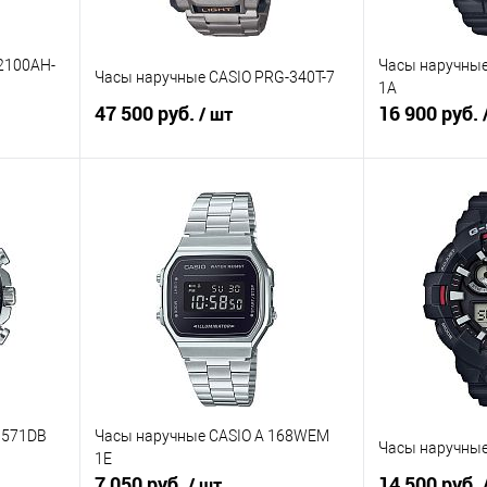
2100AH-
Часы наручные
Часы наручные CASIO PRG-340T-7
1A
47 500 руб.
16 900 руб.
/ шт
В корзину
равнению
Купить в 1 клик
К сравнению
Купить в 1 к
аличии
В избранное
В наличии
В избранное
 571DB
Часы наручные CASIO A 168WEM
Часы наручные
1E
7 050 руб.
14 500 руб.
/ шт