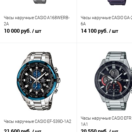
Часы наручные CASIO A168WERB-
Часы наручные CASIO GA-
2A
6A
10 000 руб.
14 100 руб.
/ шт
/ шт
В корзину
В корзину
Купить в 1 клик
К сравнению
Купить в 1 клик
К с
В избранное
В наличии
В избранное
В н
Часы наручные CASIO EFR
Часы наручные CASIO EF-539D-1A2
1A1
21 600 руб.
20 550 руб.
/ шт
/ шт