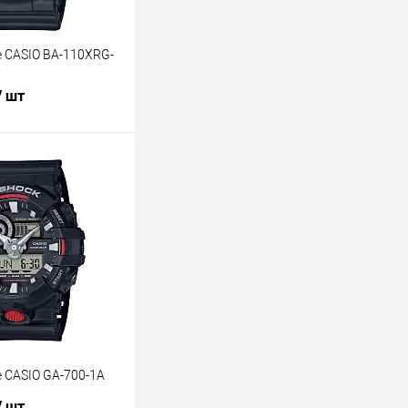
 CASIO BA-110XRG-
/ шт
В корзину
лик
К сравнению
В наличии
 CASIO GA-700-1A
/ шт