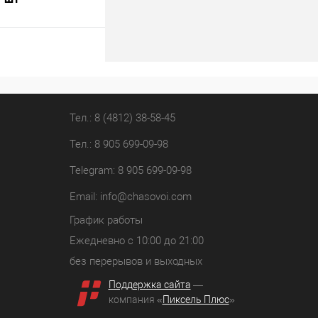
В корзину
лик
К сравнению
В наличии
Тел.: 8 (4812) 38-58-45
Тел.: 8 905 699-09-98
Telegram: 8 905 699-09-98
Email:
info@chasovoi.com
График работы
Ежедневно с 10:00 до 21:00
без перерывов и выходных
Поддержка сайта
—
компания «
Пиксель Плюс
»