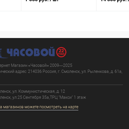
В корзину
равнению
Купить в 1 клик
К сравнению
Купить в 1 к
аличии
В избранное
В наличии
В избранное
ернет Магазин «Часовой» 2009—2025
ческий адрес: 214036 Россия, г. Смоленск, ул. Рыленкова, д. 61а,
.
оленск, ул. Коммунистическая, д. 12
оленск, ул.25 Сентября 35а,ТРЦ "Макси" 1 этаж
а магазинов можете посмотреть на карте