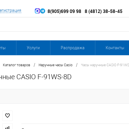
8(905)699 09 98
8 (4812) 38-58-45
егистрация
еты
Услуги
Распродажа
Контакты
/
/
Каталог товаров
Наручные часы Casio
Часы наручные CASIO F-91WS
чные CASIO F-91WS-8D