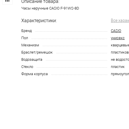
Описание товара:
Часы наручные CASIO F-91WS-8D
Характеристики:
Все хара
Бренд
CASIO
Пол
унисекс
Механизм
кварцевы
Браслет/ремешок
пластико
Водозащита
не водост
Стекло
пластик
Форма корпуса
прямоугол