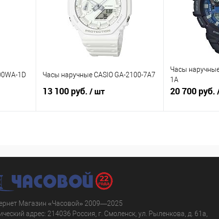
аличии
В избранное
В наличии
В избранное
Часы наручные
500WA-1D
Часы наручные CASIO GA-2100-7A7
1A
13 100 руб.
20 700 руб.
/ шт
В корзину
равнению
Купить в 1 клик
К сравнению
Купить в 1 к
аличии
В избранное
В наличии
В избранное
ернет Магазин «Часовой» 2009—2025
ческий адрес: 214036 Россия, г. Смоленск, ул. Рыленкова, д. 61а,