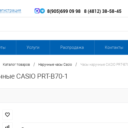
8(905)699 09 98
8 (4812) 38-58-45
егистрация
еты
Услуги
Распродажа
Контакты
/
/
Каталог товаров
Наручные часы Casio
Часы наручные CASIO PRT-B7
чные CASIO PRT-B70-1