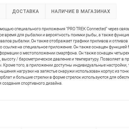
А
ДОСТАВКА
НАЛИЧИЕ В МАГАЗИНАХ
ощью специального приложения "PRO TREK Connected" через связь
 время для рыбалки и вероятность поимки рыбы, а также функци
валов рыбалки. Он также отображает графики приливов и отливов 
о ссылке на специальное приложение. Он также оснащен функцией f
нформации о местоположении смартфона. Он также оснащен четыр
 высоту / барометрическое давление и температуру. Позволяет в 
 Кроме того, в приложении доступны индивидуальные настройки, 
ьшения нагрузки на запястье снаружи использован корпус из тон
блат и большие стрелки в форме стрелок используются для обесп
я создания спортивного дизайна.