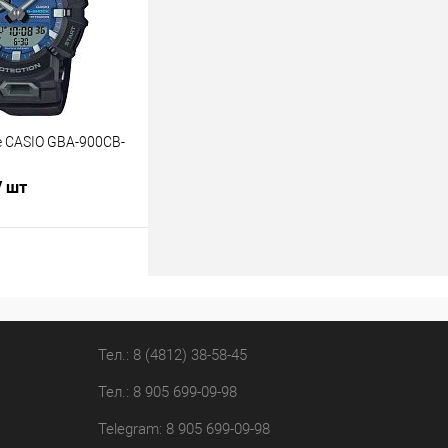
В наличии
 CASIO GBA-900CB-
/ шт
В корзину
лик
К сравнению
В наличии
Тел.: 8 (4812) 38-58-45
Тел.: 8 905 699-09-98
Telegram: 8 905 699-09-98