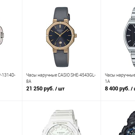
-1314D-
Часы наручные CASIO SHE-4543GL-
Часы наручные
8A
1A
21 250 руб.
8 400 руб.
/ шт
/
В корзину
равнению
Купить в 1 клик
К сравнению
Купить в 1 к