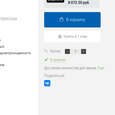
8 072.50 руб.
ктеристики
В корзину
Купить в 1 клик
е
вый
Кол-во:
одонепроницаемость
В наличии
ное
Доступное количество для заказа:
2 шт.
Поделиться