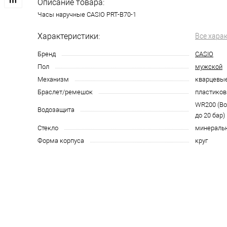
Описание товара:
Часы наручные CASIO PRT-B70-1
Характеристики:
Все хара
Бренд
CASIO
Пол
мужской
Механизм
кварцевы
Браслет/ремешок
пластико
WR200 (В
Водозащита
до 20 бар)
Стекло
минераль
Форма корпуса
круг