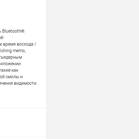
 Bluetooth®.
ей
и время восхода /
ishing memo,
ехъядерным
приложении
такие как
кой смолы и
ечения видимости.