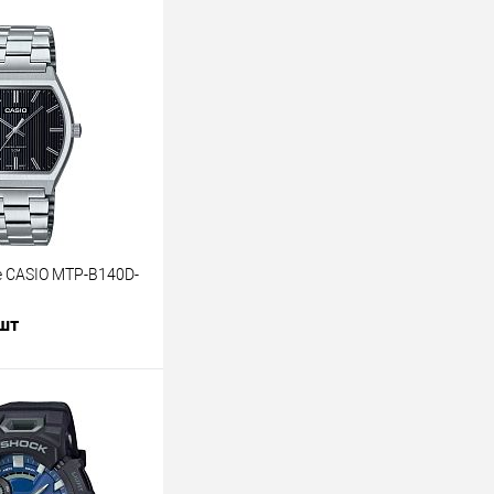
 CASIO MTP-B140D-
 шт
В корзину
лик
К сравнению