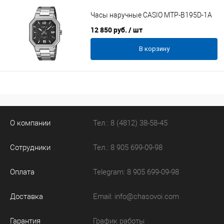
Часы наручные CASIO MTP-B195D-1A
12 850 руб.
/ шт
В корзину
О компании
Тел.: 8 (4812) 38-58-45
Сотрудники
Тел.: 8 905 699-09-98
Оплата
Telegram: 8 905 699-09-98
Доставка
Email:
info@chasovoi.com
Гарантия
График работы