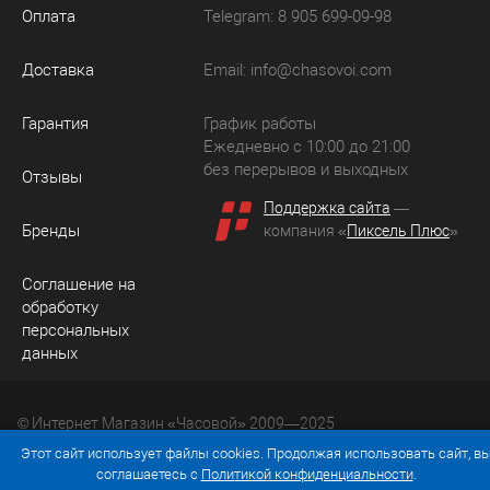
Оплата
Telegram: 8 905 699-09-98
Доставка
Email:
info@chasovoi.com
Гарантия
График работы
Ежедневно с 10:00 до 21:00
без перерывов и выходных
Отзывы
Поддержка сайта
—
Бренды
компания «
Пиксель Плюс
»
Соглашение на
обработку
персональных
данных
© Интернет Магазин «Часовой» 2009—2025
Юридический адрес: 214036 Россия, г. Смоленск, ул.
Этот сайт использует файлы cookies. Продолжая использовать сайт, в
Рыленкова, д. 61а, кв. 24.
соглашаетесь с
Политикой конфиденциальности
.