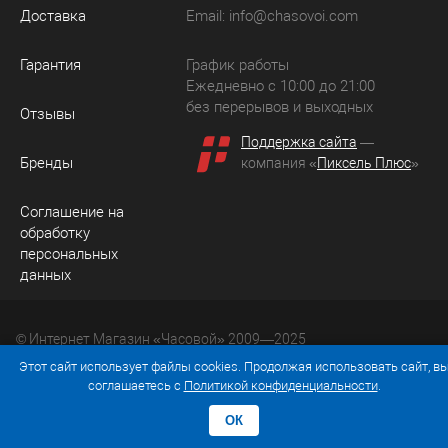
Доставка
Email:
info@chasovoi.com
Гарантия
График работы
Ежедневно с 10:00 до 21:00
без перерывов и выходных
Отзывы
Поддержка сайта
—
Бренды
компания «
Пиксель Плюс
»
Соглашение на
обработку
персональных
данных
© Интернет Магазин «Часовой» 2009—2025
Юридический адрес: 214036 Россия, г. Смоленск, ул.
Этот сайт использует файлы cookies. Продолжая использовать сайт, в
Рыленкова, д. 61а, кв. 24.
соглашаетесь с
Политикой конфиденциальности
.
ОК