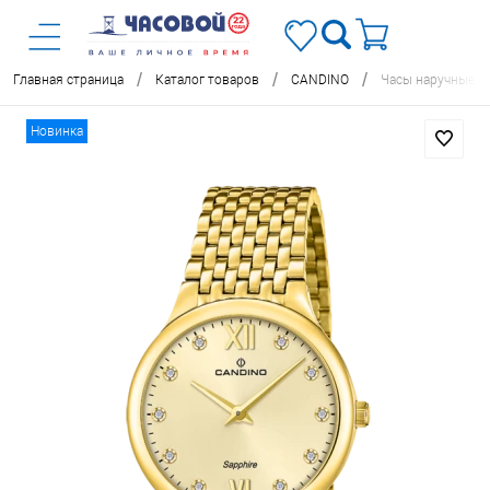
/
/
/
Главная страница
Каталог товаров
CANDINO
Часы наручные C
Новинка