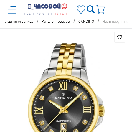
/
/
/
Главная страница
Каталог товаров
CANDINO
Часы наручные C