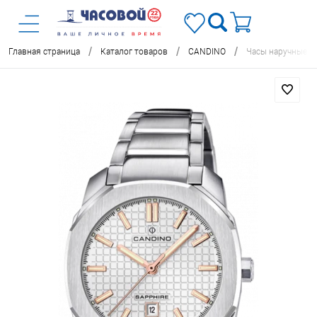
/
/
/
Главная страница
Каталог товаров
CANDINO
Часы наручные C