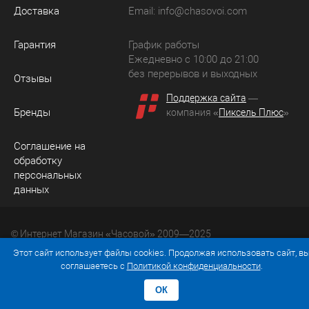
Доставка
Email:
info@chasovoi.com
Гарантия
График работы
Ежедневно с 10:00 до 21:00
без перерывов и выходных
Отзывы
Поддержка сайта
—
Бренды
компания «
Пиксель Плюс
»
Соглашение на
обработку
персональных
данных
© Интернет Магазин «Часовой» 2009—2025
Юридический адрес: 214036 Россия, г. Смоленск, ул.
Этот сайт использует файлы cookies. Продолжая использовать сайт, в
Рыленкова, д. 61а, кв. 24.
соглашаетесь с
Политикой конфиденциальности
.
ОК