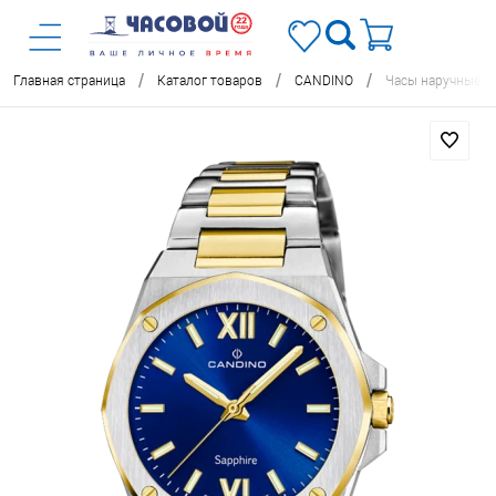
/
/
/
Главная страница
Каталог товаров
CANDINO
Часы наручные C