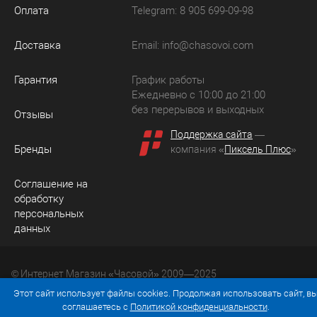
Оплата
Telegram: 8 905 699-09-98
Доставка
Email:
info@chasovoi.com
Гарантия
График работы
Ежедневно с 10:00 до 21:00
без перерывов и выходных
Отзывы
Поддержка сайта
—
Бренды
компания «
Пиксель Плюс
»
Соглашение на
обработку
персональных
данных
© Интернет Магазин «Часовой» 2009—2025
Юридический адрес: 214036 Россия, г. Смоленск, ул.
Этот сайт использует файлы cookies. Продолжая использовать сайт, в
Рыленкова, д. 61а, кв. 24.
соглашаетесь с
Политикой конфиденциальности
.